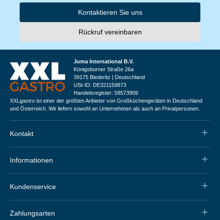
Kontaktieren Sie uns
Rückruf vereinbaren
Juma International B.V.
Königsborner Straße 26a
39175 Biederitz | Deutschland
USt-ID: DE321159873
Handelsregister: 58573909
XXLgastro ist einer der größten Anbieter von Großküchengeräten in Deutschland
und Österreich. Wir liefern sowohl an Unternehmen als auch an Privatpersonen.
Kontakt
Informationen
Kundenservice
Zahlungsarten