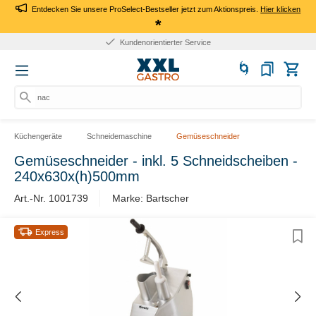
Entdecken Sie unsere ProSelect-Bestseller jetzt zum Aktionspreis.
Hier klicken
*
Kundenorientierter Service
nach
Küchengeräte
Schneidemaschine
Gemüseschneider
Gemüseschneider - inkl. 5 Schneidscheiben -
240x630x(h)500mm
Art.-Nr. 1001739
Marke: Bartscher
Express