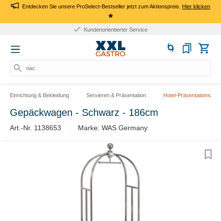
Entdecken Sie unsere ProSelect-Bestseller jetzt zum Aktionspreis.
Hier klicken
*
Kundenorientierter Service
nach
Einrichtung & Bekleidung
Servieren & Präsentation
Hotel-Präsentationsartik
Gepäckwagen - Schwarz - 186cm
Art.-Nr. 1138653
Marke: WAS Germany