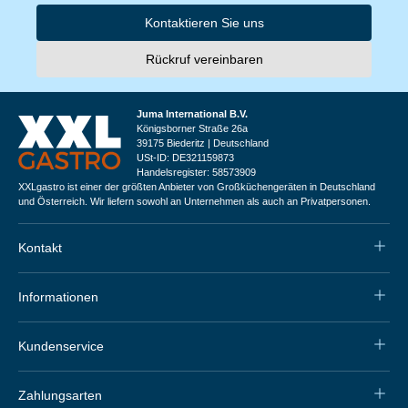
Kontaktieren Sie uns
Rückruf vereinbaren
Juma International B.V.
Königsborner Straße 26a
39175 Biederitz | Deutschland
USt-ID: DE321159873
Handelsregister: 58573909
XXLgastro ist einer der größten Anbieter von Großküchengeräten in Deutschland
und Österreich. Wir liefern sowohl an Unternehmen als auch an Privatpersonen.
Kontakt
Informationen
Kundenservice
Zahlungsarten