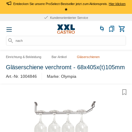
Entdecken Sie unsere ProSelect-Bestseller jetzt zum Aktionspreis.
Hier klicken
*
Kundenorientierter Service
nach P
Einrichtung & Bekleidung
Bar-Artikel
Gläserschienen
Gläserschiene verchromt - 68x405x(t)105mm
Art.-Nr. 1004846
Marke: Olympia