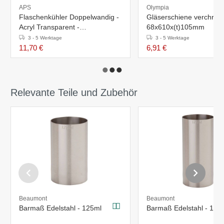
APS
Olympia
Flaschenkühler Doppelwandig -
Gläserschiene verchromt
Acryl Transparent -
68x610x(t)105mm
Ø120mmx(h)230mm
3 - 5 Werktage
3 - 5 Werktage
11,70 €
6,91 €
Relevante Teile und Zubehör
Beaumont
Beaumont
Barmaß Edelstahl - 125ml
Barmaß Edelstahl - 175