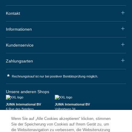
Kontakt
Informationen
Kundenservice
Zahlungsarten
*
Rechnungskauf ist nur bei positiver Bonitätsprüfung möglich.
Unsere anderen Shops
JUMA International BV
JUMA International BV
6 Rue des Bateliers
Vrijheidweg 34
92110 Clichy | France
1521RR Wormerveer | Nederland
Wenn Sie auf „Alle Cookies akzeptieren“ klicken, stimmen
Numéro de TVA : FR59815313275
BTW: NL853095048B01
Numéro Siren : 815313275
K.V.K.: 58573909
Sie der Speicherung von Cookies auf Ihrem Gerät zu, um
die Websitenavigation zu verbessern, die Websitenutzung