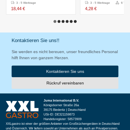
3 - 5 Werktage
3 - 5 Werktage
6 Vari
18,44 €
4,28 €
Kontaktieren Sie uns!!
Sie werden es nicht bereuen, unser freundliches Personal
hilft Ihnen von ganzem Herzen.
Kontaktieren Sie uns
Rückruf vereinbaren
Juma International B.V.
Königsborner Straße 26a
39175 Biederitz | Deutschland
USt-ID: DE321159873
Handelsregister: 58573909
XXLgastro ist einer der größten Anbieter von Großküchengeräten in Deutschland
und Österreich. Wir liefern sowohl an Unternehmen als auch an Privatpersonen.