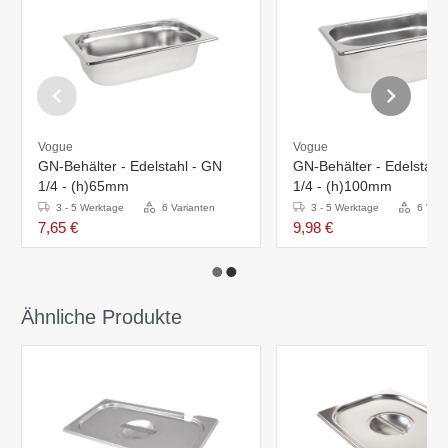
Vogue
Vogue
GN-Behälter - Edelstahl - GN
GN-Behälter - Edelstahl
1/4 - (h)65mm
1/4 - (h)100mm
3 - 5 Werktage
6 Varianten
3 - 5 Werktage
6 Vari
7,65 €
9,98 €
Ähnliche Produkte