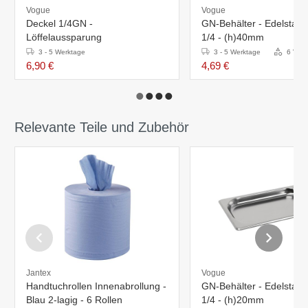
Vogue
Vogue
Deckel 1/4GN -
GN-Behälter - Edelstahl
Löffelaussparung
1/4 - (h)40mm
3 - 5 Werktage
3 - 5 Werktage
6 Vari
6,90 €
4,69 €
Relevante Teile und Zubehör
Jantex
Vogue
Handtuchrollen Innenabrollung -
GN-Behälter - Edelstahl
Blau 2-lagig - 6 Rollen
1/4 - (h)20mm