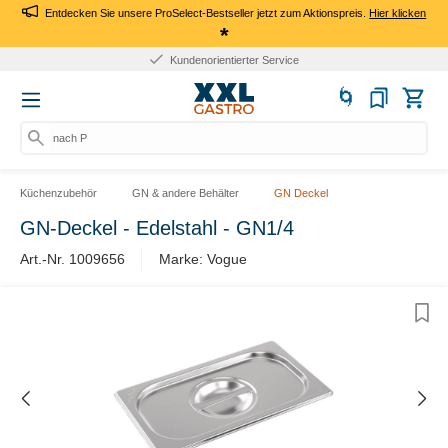
Entdecken Sie unsere ProSelect-Bestseller jetzt zum Aktionspreis.
Hier klicken
*
Kundenorientierter Service
nach Prod
Küchenzubehör
GN & andere Behälter
GN Deckel
GN-Deckel - Edelstahl - GN1/4
Art.-Nr. 1009656
Marke: Vogue