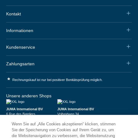
Kontakt
Informationen
Kundenservice
Zahlungsarten
*
Rechnungskauf ist nur bei positiver Bonitätsprüfung möglich.
Unsere anderen Shops
JUMA International BV
JUMA International BV
6 Rue des Bateliers
Vrijheidweg 34
92110 Clichy | France
1521RR Wormerveer | Nederland
Wenn Sie auf „Alle Cookies akzeptieren“ klicken, stimmen
Numéro de TVA : FR59815313275
BTW: NL853095048B01
Numéro Siren : 815313275
K.V.K.: 58573909
Sie der Speicherung von Cookies auf Ihrem Gerät zu, um
die Websitenavigation zu verbessern, die Websitenutzung