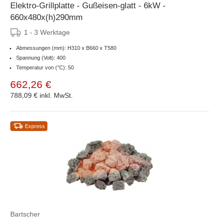
Elektro-Grillplatte - Gußeisen-glatt - 6kW -
660x480x(h)290mm
1 - 3 Werktage
Abmessungen (mm): H310 x B660 x T580
Spannung (Volt): 400
Temperatur von (°C): 50
662,26 €
788,09 €
inkl. MwSt.
Express
Bartscher