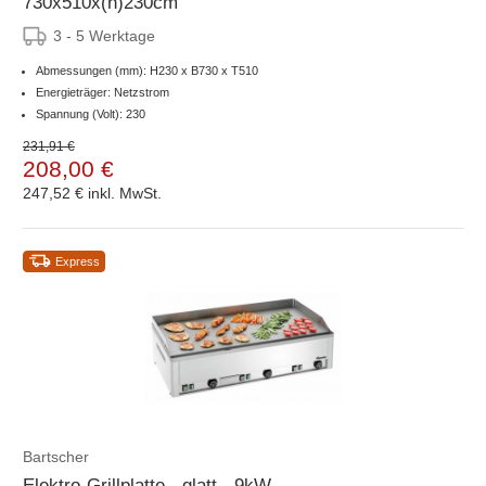
730x510x(h)230cm
3 - 5 Werktage
Abmessungen (mm): H230 x B730 x T510
Energieträger: Netzstrom
Spannung (Volt): 230
231,91 €
208,00 €
247,52 €
inkl. MwSt.
Express
Bartscher
Elektro-Grillplatte - glatt - 9kW -