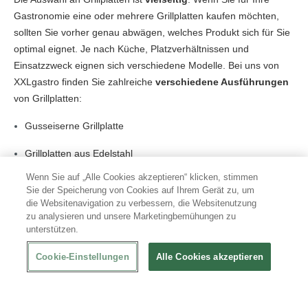
Gastronomie eine oder mehrere Grillplatten kaufen möchten,
sollten Sie vorher genau abwägen, welches Produkt sich für Sie
optimal eignet. Je nach Küche, Platzverhältnissen und
Einsatzzweck eignen sich verschiedene Modelle. Bei uns von
XXLgastro finden Sie zahlreiche
verschiedene Ausführungen
von Grillplatten:
Gusseiserne Grillplatte
Grillplatten aus Edelstahl
Wenn Sie auf „Alle Cookies akzeptieren“ klicken, stimmen
Gasgrill mit Grillplatte oder Grillplatte mit Gas
Sie der Speicherung von Cookies auf Ihrem Gerät zu, um
die Websitenavigation zu verbessern, die Websitenutzung
Elektro-Grillplatte für die Gastroanwendung
zu analysieren und unsere Marketingbemühungen zu
unterstützen.
Jede der Grillplatten eignet sich für ein spezielles
Anwendungsgebiet und bietet verschiedenen Vorteile.
Cookie-Einstellungen
Alle Cookies akzeptieren