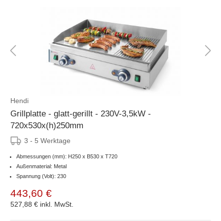
Hendi
Grillplatte - glatt-gerillt - 230V-3,5kW -
720x530x(h)250mm
3 - 5 Werktage
Abmessungen (mm): H250 x B530 x T720
Außenmaterial: Metal
Spannung (Volt): 230
443,60 €
527,88 €
inkl. MwSt.