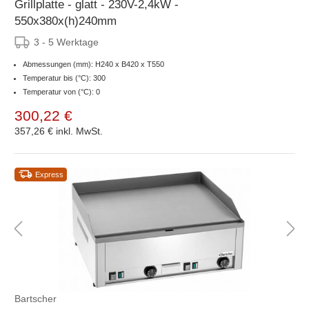
Grillplatte - glatt - 230V-2,4kW -
550x380x(h)240mm
3 - 5 Werktage
Abmessungen (mm): H240 x B420 x T550
Temperatur bis (°C): 300
Temperatur von (°C): 0
300,22 €
357,26 €
inkl. MwSt.
Express
Bartscher