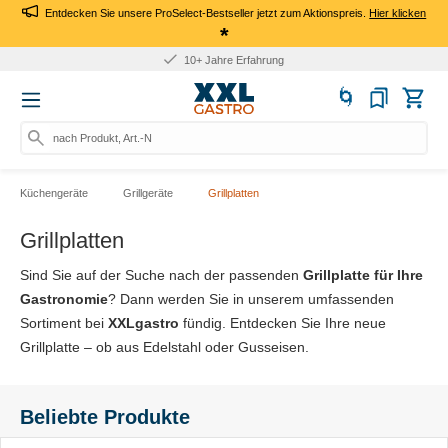
Entdecken Sie unsere ProSelect-Bestseller jetzt zum Aktionspreis.
Hier klicken
*
Für Firmen: Kauf auf Rechnung
nach Produkt, Art.-Nr., Marke
Küchengeräte
Grillgeräte
Grillplatten
Grillplatten
Sind Sie auf der Suche nach der passenden
Grillplatte für Ihre
Gastronomie
? Dann werden Sie in unserem umfassenden
Sortiment bei
XXLgastro
fündig. Entdecken Sie Ihre neue
Grillplatte – ob aus Edelstahl oder Gusseisen.
Beliebte Produkte