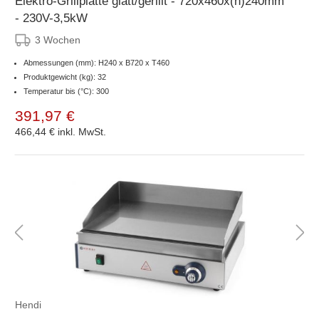
Elektro-Grillplatte glatt/gerillt - 720x460x(h)240mm
- 230V-3,5kW
3 Wochen
Abmessungen (mm): H240 x B720 x T460
Produktgewicht (kg): 32
Temperatur bis (°C): 300
391,97 €
466,44 €
inkl. MwSt.
Hendi