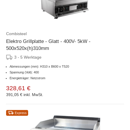
Combisteel
Elektro Grillplatte - Glatt - 400V- 5kW -
500x520x(h)310mm
3 - 5 Werktage
Abmessungen (mm): H310 x B600 x T520
Spannung (Volt): 400
Energieträger: Netzstrom
328,61 €
391,05 €
inkl. MwSt.
Express