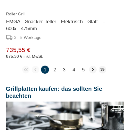
Roller Grill
EMGA - Snacker-Teller - Elektrisch - Glatt - L-
600xT-475mm
3 - 5 Werktage
735,55 €
875,30 €
inkl. MwSt.
1
2
3
4
5
Grillplatten kaufen: das sollten Sie
beachten