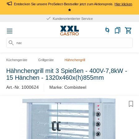
Entdecken Sie unsere ProSelect-Bestseller jetzt zum Aktionspreis.
Hier klicken
*
Kundenorientierter Service
nach
Küchengeräte
Grillgeräte
Hähnchengrill
Hähnchengrill mit 3 Spießen - 400V-7,8kW -
15 Hänchen - 1320x460x(h)855mm
Art.-Nr. 1000624
Marke: Combisteel