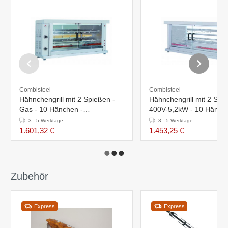
Combisteel
Combisteel
Hähnchengrill mit 2 Spießen -
Hähnchengrill mit 2 Spi
Gas - 10 Hänchen -
400V-5,2kW - 10 Hänche
1320x460x(h)680mm
1320x460x(h)680mm
3 - 5 Werktage
3 - 5 Werktage
1.601,32 €
1.453,25 €
Zubehör
Express
Express