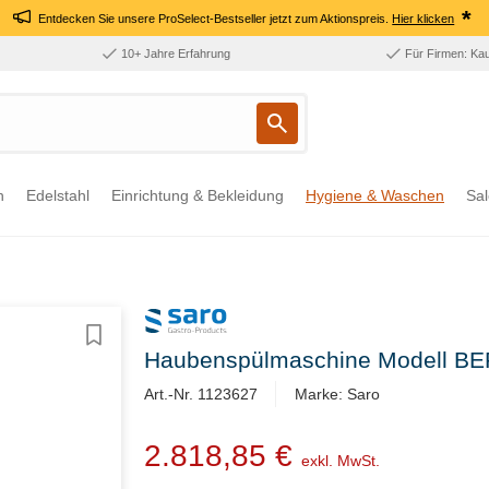
*
Entdecken Sie unsere ProSelect-Bestseller jetzt zum Aktionspreis.
Hier klicken
10+ Jahre Erfahrung
Für Firmen: Ka
n
Edelstahl
Einrichtung & Bekleidung
Hygiene & Waschen
Sal
Haubenspülmaschine Modell BE
Art.-Nr. 1123627
Marke: Saro
2.818,85 €
exkl. MwSt.