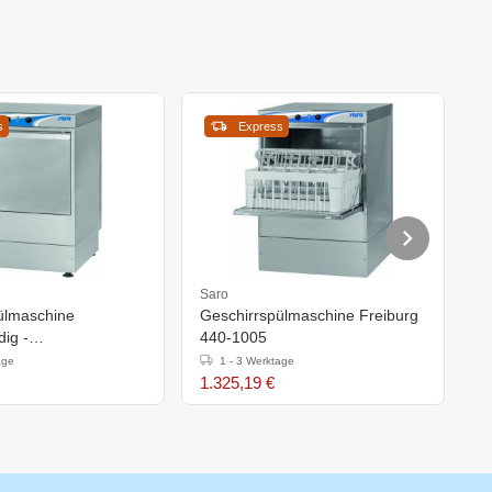
s
Express
Saro
S
ülmaschine
Geschirrspülmaschine Freiburg
G
ig -
440-1005
5
h)600mm
age
1 - 3 Werktage
1.325,19 €
1