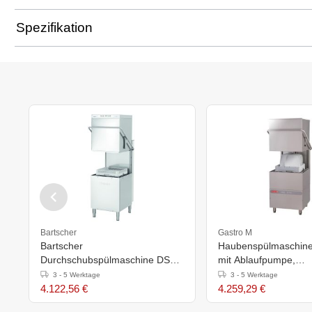
Spezifikation
Bartscher
Gastro M
Bartscher
Haubenspülmaschine
Durchschubspülmaschine DS
mit Ablaufpumpe,
500
Seifenspender und
3 - 5 Werktage
3 - 5 Werktage
Zwischenbehälter - 4
4.122,56 €
4.259,29 €
500x500mm - 880x