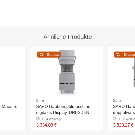
Ähnliche Produkte
Express
Expres
Saro
Saro
 Maestro
SARO Haubenspülmaschine,
SARO Haub
digitales Display, DRESDEN
doppelwand.
TRIER
1 - 3 Werktage
1 - 3 Werkt
00V -
3.334,03 €
3.823,27 €
750mm