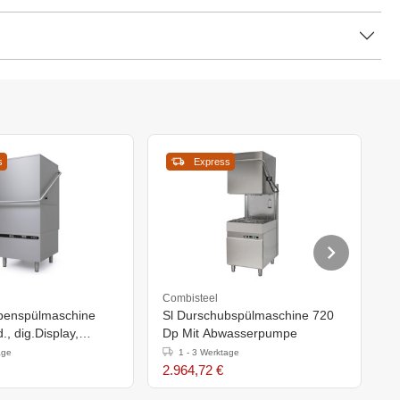
s
Express
Combisteel
C
enspülmaschine
Sl Durschubspülmaschine 720
S
, dig.Display,
Dp Mit Abwasserpumpe
age
1 - 3 Werktage
2.964,72 €
2