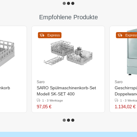
Empfohlene Produkte
Express
Expres
Saro
Saro
nkorb
SARO Spülmaschinenkorb-Set
Geschirrsp
Modell SK-SET 400
Doppelwand
420x460x(
1 - 3 Werktage
1 - 3 Werkt
97,05 €
1.134,02 €