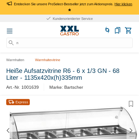
Entdecken Sie unsere ProSelect-Bestseller jetzt zum Aktionspreis.
Hier klicken
*
Kundenorientierter Service
nac
Warmhalten
Warmhaltevitrine
Heiße Aufsatzvitrine R6 - 6 x 1/3 GN - 68
Liter - 1135x420x(h)335mm
Art.-Nr. 1001639
Marke: Bartscher
Express