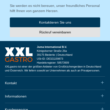
Sie werden es nicht bereuen, unser freundliches Personal
hilft Ihnen von ganzem Herzen.
Kontaktieren Sie uns
Rückruf vereinbaren
Juma International B.V.
Königsborner Straße 26a
39175 Biederitz | Deutschland
USt-ID: DE321159873
Handelsregister: 58573909
XXLgastro ist einer der größten Anbieter von Großküchengeräten in Deutschland
und Österreich. Wir liefern sowohl an Unternehmen als auch an Privatpersonen.
Kontakt
Informationen
Kundenservice