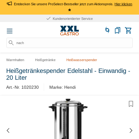
Entdecken Sie unsere ProSelect-Bestseller jetzt zum Aktionspreis.
Hier klicken
*
Kundenorientierter Service
nach Pro
Warmhalten
Heißgetränke
Heißwasserspender
Heißgetränkespender Edelstahl - Einwandig -
20 Liter
Art.-Nr. 1020230
Marke: Hendi