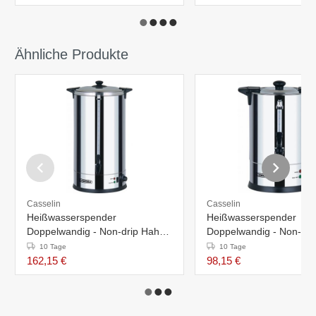
Ähnliche Produkte
Casselin
Casselin
Heißwasserspender
Heißwasserspender
Doppelwandig - Non-drip Hahn -
Doppelwandig - Non-dri
30 Liter - Ø318x(h)640mm
6,8 Liter - Ø225x(h)39
10 Tage
10 Tage
162,15 €
98,15 €