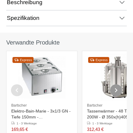
Beschreibung
Spezifikation
Verwandte Produkte
Express
Express
Bartscher
Bartscher
Elektro-Bain-Marie - 3x1/3 GN -
Tassenwärmer - 48 Tass
Tiefe 150mm -
200W - Ø 350x(h)405m
338x540x(h)248mm
1 - 3 Werktage
1 - 3 Werktage
169,65 €
312,43 €