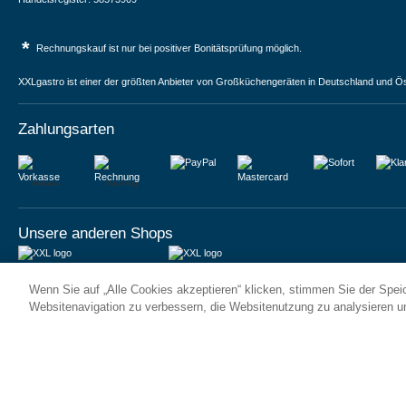
*
Rechnungskauf ist nur bei positiver Bonitätsprüfung möglich.
XXLgastro ist einer der größten Anbieter von Großküchengeräten in Deutschland und Ös
Zahlungsarten
Vorkasse
Rechnung
Unsere anderen Shops
JUMA International BV
JUMA International BV
Wenn Sie auf „Alle Cookies akzeptieren“ klicken, stimmen Sie der Spe
6 Rue des Bateliers
Vrijheidweg 34
92110 Clichy | France
1521RR Wormerveer | Nederland
Websitenavigation zu verbessern, die Websitenutzung zu analysieren 
Numéro de TVA : FR59815313275
BTW: NL853095048B01
Numéro Siren : 815313275
K.V.K.: 58573909