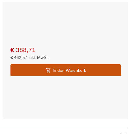
€
388,71
€
462,57
inkl. MwSt.
In den Warenkorb