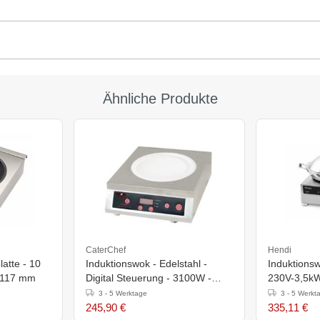
Ähnliche Produkte
CaterChef
Hendi
atte - 10
Induktionswok - Edelstahl -
Induktionsw
h)117 mm
Digital Steuerung - 3100W -
230V-3,5kW
12(h)x44,3x33,9cm
340x450x(
3 - 5 Werktage
3 - 5 Werkt
245,90 €
335,11 €