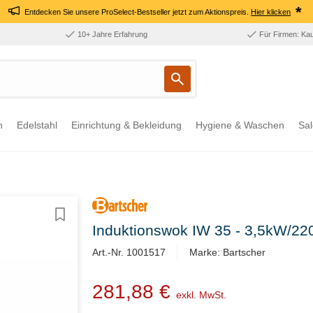
*
Entdecken Sie unsere ProSelect-Bestseller jetzt zum Aktionspreis.
Hier klicken
10+ Jahre Erfahrung
Für Firmen: Ka
n
Edelstahl
Einrichtung & Bekleidung
Hygiene & Waschen
Sal
Induktionswok IW 35 - 3,5kW/2
Art.-Nr. 1001517
Marke: Bartscher
281,88 €
exkl. MwSt.