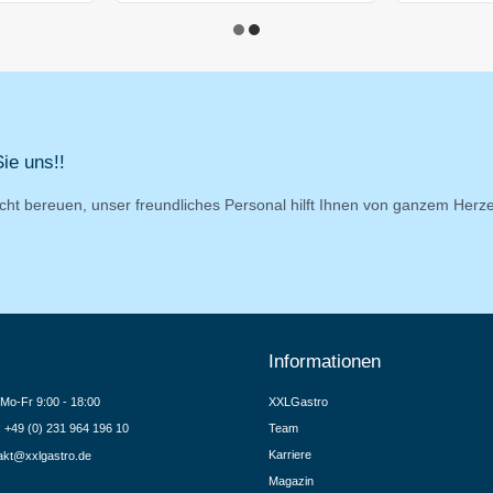
ie uns!!
cht bereuen, unser freundliches Personal hilft Ihnen von ganzem Herz
Informationen
Mo-Fr 9:00 - 18:00
XXLGastro
.: +49 (0) 231 964 196 10
Team
Karriere
akt@xxlgastro.de
Magazin