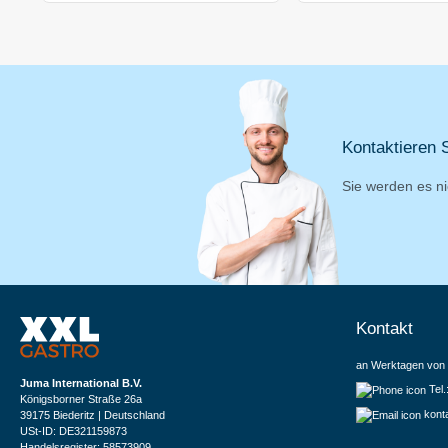
Kontaktieren S
Sie werden es ni
Kontakt
an Werktagen von 
Juma International B.V.
Tel
Königsborner Straße 26a
kont
39175 Biederitz | Deutschland
USt-ID: DE321159873
Handelsregister: 58573909