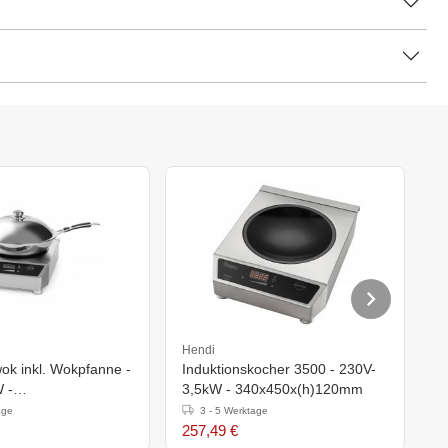
Hendi
S
ok inkl. Wokpfanne -
Induktionskocher 3500 - 230V-
I
 -
3,5kW - 340x450x(h)120mm
M
h)120mm
age
3 - 5 Werktage
257,49 €
4