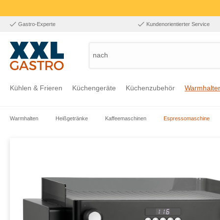
Gastro-Experte
Kundenorientierter Service
nach Prod
Kühlen & Frieren
Küchengeräte
Küchenzubehör
Warmhalte
Warmhalten
Heißgetränke
Kaffeemaschinen
Espressomaschine
Zur Kategorie Kühlen & Frieren
Zur Kategorie Küchengeräte
Zur Kategorie Küchenzubehör
Zur Kategorie Warmhalten
Zur Kategorie Edelstahl
Zur Kategorie Einrichtung & Bekleidung
Zur Kategorie Hygiene & Waschen