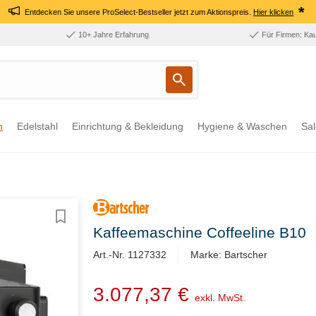
*
Entdecken Sie unsere ProSelect-Bestseller jetzt zum Aktionspreis.
Hier klicken
10+ Jahre Erfahrung
Für Firmen: Ka
n
Edelstahl
Einrichtung & Bekleidung
Hygiene & Waschen
Sal
Kaffeemaschine Coffeeline B10
Art.-Nr. 1127332
Marke: Bartscher
3.077,37 €
exkl. MwSt.