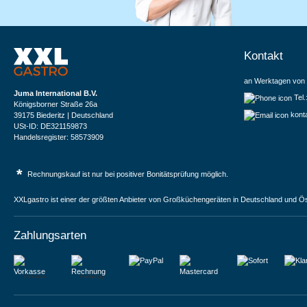
Kontakt
an Werktagen von 
Juma International B.V.
Tel
Königsborner Straße 26a
kont
39175 Biederitz | Deutschland
USt-ID: DE321159873
Handelsregister: 58573909
*
Rechnungskauf ist nur bei positiver Bonitätsprüfung möglich.
XXLgastro ist einer der größten Anbieter von Großküchengeräten in Deutschland und Ös
Zahlungsarten
Vorkasse
Rechnung