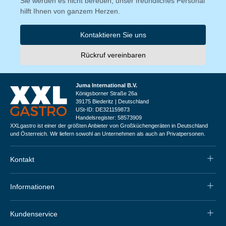
Sie werden es nicht bereuen, unser freundliches Personal
hilft Ihnen von ganzem Herzen.
Kontaktieren Sie uns
Rückruf vereinbaren
Juma International B.V.
Königsborner Straße 26a
39175 Biederitz | Deutschland
USt-ID: DE321159873
Handelsregister: 58573909
XXLgastro ist einer der größten Anbieter von Großküchengeräten in Deutschland
und Österreich. Wir liefern sowohl an Unternehmen als auch an Privatpersonen.
Kontakt
Informationen
Kundenservice