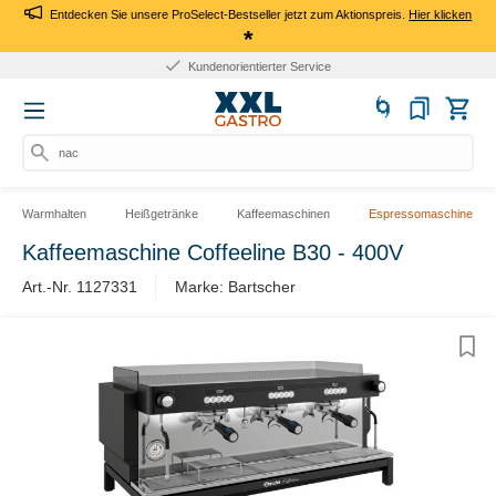
Entdecken Sie unsere ProSelect-Bestseller jetzt zum Aktionspreis.
Hier klicken
*
Kundenorientierter Service
nach
Warmhalten
Heißgetränke
Kaffeemaschinen
Espressomaschine
Kaffeemaschine Coffeeline B30 - 400V
Art.-Nr. 1127331
Marke: Bartscher