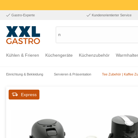
Gastro-Experte
Kundenorientierter Service
nach
Kühlen & Frieren
Küchengeräte
Küchenzubehör
Warmhalte
Einrichtung & Bekleidung
Servieren & Präsentation
Tee Zubehör | Kaffee Z
Zur Kategorie Kühlen & Frieren
Zur Kategorie Küchengeräte
Zur Kategorie Küchenzubehör
Zur Kategorie Warmhalten
Zur Kategorie Edelstahl
Zur Kategorie Einrichtung & Bekleidung
Zur Kategorie Hygiene & Waschen
Express