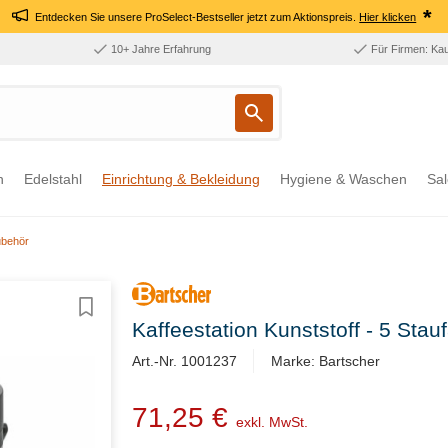
*
Entdecken Sie unsere ProSelect-Bestseller jetzt zum Aktionspreis.
Hier klicken
10+ Jahre Erfahrung
Für Firmen: Ka
n
Edelstahl
Einrichtung & Bekleidung
Hygiene & Waschen
Sal
ubehör
Kaffeestation Kunststoff - 5 St
Art.-Nr. 1001237
Marke: Bartscher
71,25 €
exkl. MwSt.