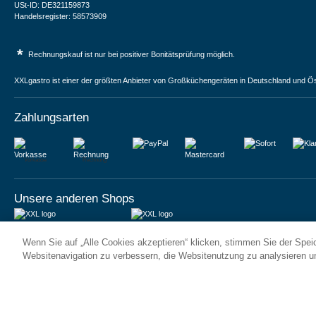
USt-ID: DE321159873
Handelsregister: 58573909
*
Rechnungskauf ist nur bei positiver Bonitätsprüfung möglich.
XXLgastro ist einer der größten Anbieter von Großküchengeräten in Deutschland und Ös
Zahlungsarten
Vorkasse
Rechnung
Unsere anderen Shops
JUMA International BV
JUMA International BV
Wenn Sie auf „Alle Cookies akzeptieren“ klicken, stimmen Sie der Spe
6 Rue des Bateliers
Vrijheidweg 34
92110 Clichy | France
1521RR Wormerveer | Nederland
Websitenavigation zu verbessern, die Websitenutzung zu analysieren 
Numéro de TVA : FR59815313275
BTW: NL853095048B01
Numéro Siren : 815313275
K.V.K.: 58573909