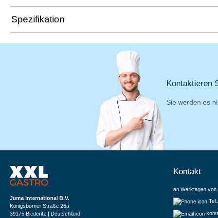
Spezifikation
Kontaktieren S
Sie werden es ni
Kontakt
an Werktagen von 
Juma International B.V.
Tel
Königsborner Straße 26a
kont
39175 Biederitz | Deutschland