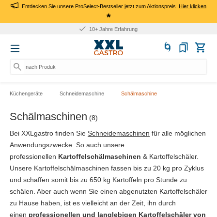
Entdecken Sie unsere ProSelect-Bestseller jetzt zum Aktionspreis.
Hier klicken
*
10+ Jahre Erfahrung
nach Produkt, Ar
Küchengeräte
Schneidemaschine
Schälmaschine
Schälmaschinen
(8)
Bei XXLgastro finden Sie
Schneidemaschinen
für alle möglichen
Anwendungszwecke. So auch unsere
professionellen
Kartoffelschälmaschinen
& Kartoffelschäler.
Unsere Kartoffelschälmaschinen fassen bis zu 20 kg pro Zyklus
und schaffen somit bis zu 650 kg Kartoffeln pro Stunde zu
schälen. Aber auch wenn Sie einen abgenutzten Kartoffelschäler
zu Hause haben, ist es vielleicht an der Zeit, ihn durch
einen
professionellen und langlebigen Kartoffelschäler von