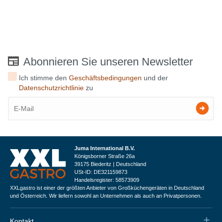
Abonnieren Sie unseren Newsletter
Ich stimme den
Geschäftsbedingungen
und der
Datenschutzrichtlinie
zu
Juma International B.V.
Königsborner Straße 26a
39175 Biederitz | Deutschland
USt-ID: DE321159873
Handelsregister: 58573909
XXLgastro ist einer der größten Anbieter von Großküchengeräten in Deutschland
und Österreich. Wir liefern sowohl an Unternehmen als auch an Privatpersonen.
Kontakt