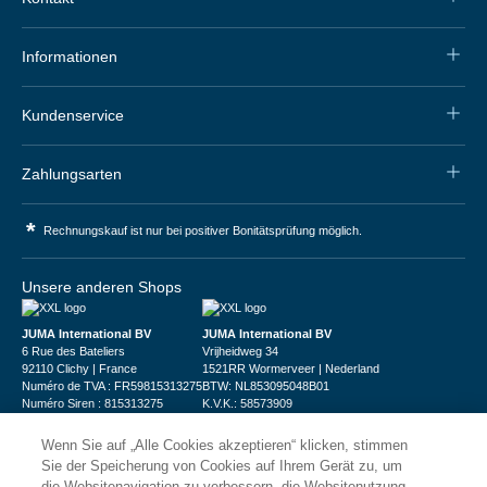
Informationen
Kundenservice
Zahlungsarten
*
Rechnungskauf ist nur bei positiver Bonitätsprüfung möglich.
Unsere anderen Shops
JUMA International BV
JUMA International BV
6 Rue des Bateliers
Vrijheidweg 34
92110 Clichy | France
1521RR Wormerveer | Nederland
Numéro de TVA : FR59815313275
BTW: NL853095048B01
Numéro Siren : 815313275
K.V.K.: 58573909
Wenn Sie auf „Alle Cookies akzeptieren“ klicken, stimmen
Sie der Speicherung von Cookies auf Ihrem Gerät zu, um
die Websitenavigation zu verbessern, die Websitenutzung