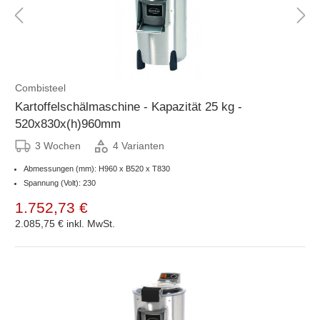
Combisteel
Kartoffelschälmaschine - Kapazität 25 kg -
520x830x(h)960mm
3 Wochen
4 Varianten
Abmessungen (mm): H960 x B520 x T830
Spannung (Volt): 230
1.752,73 €
2.085,75 €
inkl. MwSt.