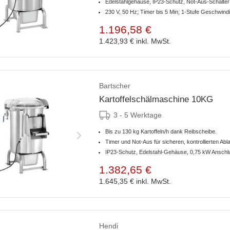
Edelstahlgehäuse, IP23-Schutz, Not-Aus-Schalter
230 V, 50 Hz; Timer bis 5 Min; 1-Stufe Geschwind
1.196,58 €
1.423,93 €
inkl. MwSt.
Bartscher
Kartoffelschälmaschine 10KG
3 - 5 Werktage
Bis zu 130 kg Kartoffeln/h dank Reibscheibe.
Timer und Not-Aus für sicheren, kontrollierten Abla
IP23-Schutz, Edelstahl-Gehäuse, 0,75 kW Anschl
1.382,65 €
1.645,35 €
inkl. MwSt.
Hendi