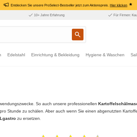
*
Entdecken Sie unsere ProSelect-Bestseller jetzt zum Aktionspreis.
Hier klicken
10+ Jahre Erfahrung
Für Firmen: Ka
n
Edelstahl
Einrichtung & Bekleidung
Hygiene & Waschen
Sal
nwendungszwecke. So auch unsere professionellen
Kartoffelschälmas
 pro Stunde zu schälen. Aber auch wenn Sie einen abgenutzten Kartoffels
XLgastro
zu ersetzen.