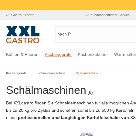
Gastro-Experte
Kundenorientierter Service
nach Produ
Kühlen & Frieren
Küchengeräte
Küchenzubehör
Warmhalte
Küchengeräte
Schneidemaschine
Schälmaschine
Zur Kategorie Kühlen & Frieren
Zur Kategorie Küchengeräte
Zur Kategorie Küchenzubehör
Zur Kategorie Warmhalten
Zur Kategorie Edelstahl
Zur Kategorie Einrichtung & Bekleidung
Zur Kategorie Hygiene & Waschen
Schälmaschinen
(8)
Bei XXLgastro finden Sie
Schneidemaschinen
für alle möglichen A
bis zu 20 kg pro Zyklus und schaffen somit bis zu 650 kg Kartoffeln
einen
professionellen und langlebigen Kartoffelschäler von X