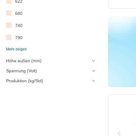
622
630
680
670
740
790
Mehr zeigen
830
Höhe außen (mm)
840
Spannung (Volt)
900
Produktion (kg/Std)