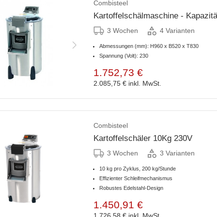
Combisteel
Kartoffelschälmaschine - Kapazi
3 Wochen
4 Varianten
Abmessungen (mm): H960 x B520 x T830
Spannung (Volt): 230
1.752,73 €
2.085,75 €
inkl. MwSt.
Combisteel
Kartoffelschäler 10Kg 230V
3 Wochen
3 Varianten
10 kg pro Zyklus, 200 kg/Stunde
Effizienter Schleifmechanismus
Robustes Edelstahl-Design
1.450,91 €
1.726,58 €
inkl. MwSt.