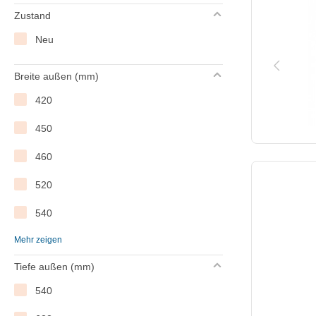
Zustand
Neu
Breite außen (mm)
420
450
460
520
540
Mehr zeigen
560
Tiefe außen (mm)
570
540
622