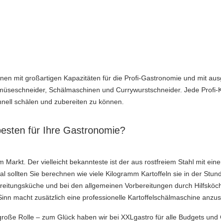
en mit großartigen Kapazitäten für die Profi-Gastronomie und mit aus
müseschneider, Schälmaschinen und Currywurstschneider. Jede Profi-Kü
hnell schälen und zubereiten zu können.
besten für Ihre Gastronomie?
 Markt. Der vielleicht bekannteste ist der aus rostfreiem Stahl mit ein
 sollten Sie berechnen wie viele Kilogramm Kartoffeln sie in der Stun
rbereitungsküche und bei den allgemeinen Vorbereitungen durch Hilfskö
nn macht zusätzlich eine professionelle Kartoffelschälmaschine anzus
große Rolle – zum Glück haben wir bei XXLgastro für alle Budgets und 