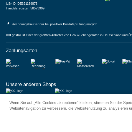
USt-ID: DE321159873
Handelsregister: 58573909
*
Rechnungskauf ist nur bei positiver Bonitätsprüfung möglich.
XXLgastro ist einer der größten Anbieter von Großküchengeräten in Deutschland und Ös
Zahlungsarten
Vorkasse
Rechnung
Unsere anderen Shops
JUMA International BV
JUMA International BV
Wenn Sie auf „Alle Cookies akzeptieren“ klicken, stimmen Sie der Spe
6 Rue des Bateliers
Vrijheidweg 34
92110 Clichy | France
1521RR Wormerveer | Nederland
Websitenavigation zu verbessern, die Websitenutzung zu analysieren 
Numéro de TVA : FR59815313275
BTW: NL853095048B01
Numéro Siren : 815313275
K.V.K.: 58573909