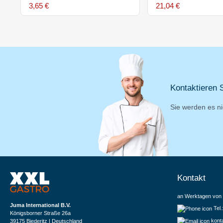
3,65 €
21,04 €
Kontaktieren S
Sie werden es ni
Kontakt
an Werktagen von 
Juma International B.V.
Tel
Königsborner Straße 26a
kont
39175 Biederitz | Deutschland