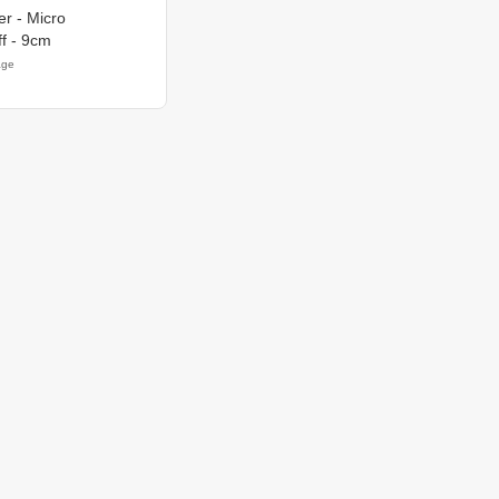
r - Micro
ff - 9cm
age