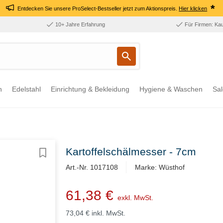
*
Entdecken Sie unsere ProSelect-Bestseller jetzt zum Aktionspreis.
Hier klicken
10+ Jahre Erfahrung
Für Firmen: Ka
n
Edelstahl
Einrichtung & Bekleidung
Hygiene & Waschen
Sal
Kartoffelschälmesser - 7cm
Art.-Nr. 1017108
Marke: Wüsthof
61,38 €
exkl. MwSt.
73,04 €
inkl. MwSt.