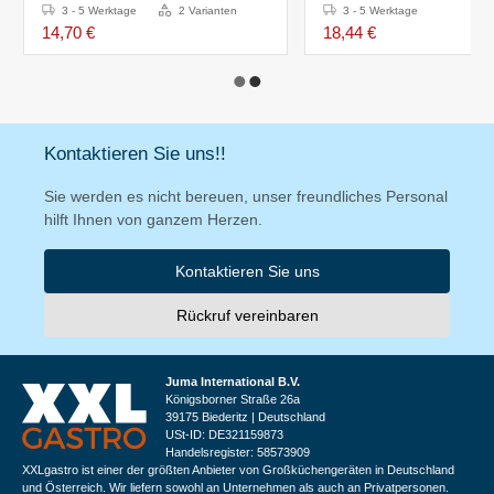
20(h)cm
3 - 5 Werktage
2 Varianten
3 - 5 Werktage
14,70 €
18,44 €
Kontaktieren Sie uns!!
Sie werden es nicht bereuen, unser freundliches Personal
hilft Ihnen von ganzem Herzen.
Kontaktieren Sie uns
Rückruf vereinbaren
Juma International B.V.
Königsborner Straße 26a
39175 Biederitz | Deutschland
USt-ID: DE321159873
Handelsregister: 58573909
XXLgastro ist einer der größten Anbieter von Großküchengeräten in Deutschland
und Österreich. Wir liefern sowohl an Unternehmen als auch an Privatpersonen.