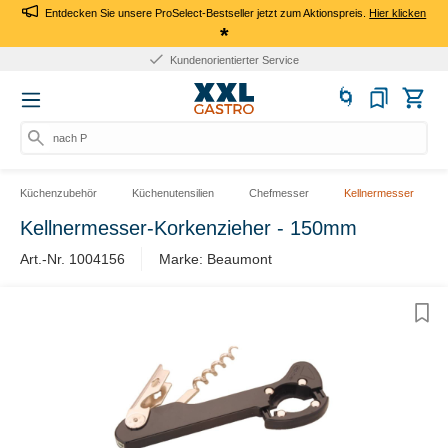
Entdecken Sie unsere ProSelect-Bestseller jetzt zum Aktionspreis.
Hier klicken
*
Kundenorientierter Service
nach Pro
Küchenzubehör
Küchenutensilien
Chefmesser
Kellnermesser
Kellnermesser-Korkenzieher - 150mm
Art.-Nr. 1004156
Marke: Beaumont