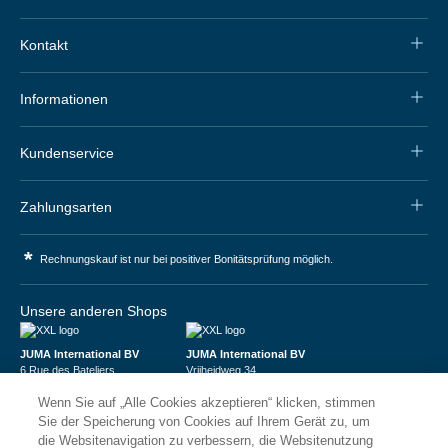
Kontakt
Informationen
Kundenservice
Zahlungsarten
*
Rechnungskauf ist nur bei positiver Bonitätsprüfung möglich.
Unsere anderen Shops
JUMA International BV
JUMA International BV
6 Rue des Bateliers
Vrijheidweg 34
92110 Clichy | France
1521RR Wormerveer | Nederland
Wenn Sie auf „Alle Cookies akzeptieren“ klicken, stimmen
Numéro de TVA : FR59815313275
BTW: NL853095048B01
Numéro Siren : 815313275
K.V.K.: 58573909
Sie der Speicherung von Cookies auf Ihrem Gerät zu, um
die Websitenavigation zu verbessern, die Websitenutzung