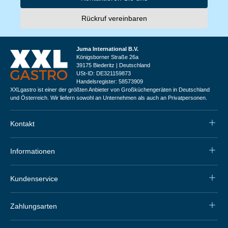
Rückruf vereinbaren
Juma International B.V.
Königsborner Straße 26a
39175 Biederitz | Deutschland
USt-ID: DE321159873
Handelsregister: 58573909
XXLgastro ist einer der größten Anbieter von Großküchengeräten in Deutschland
und Österreich. Wir liefern sowohl an Unternehmen als auch an Privatpersonen.
Kontakt
Informationen
Kundenservice
Zahlungsarten