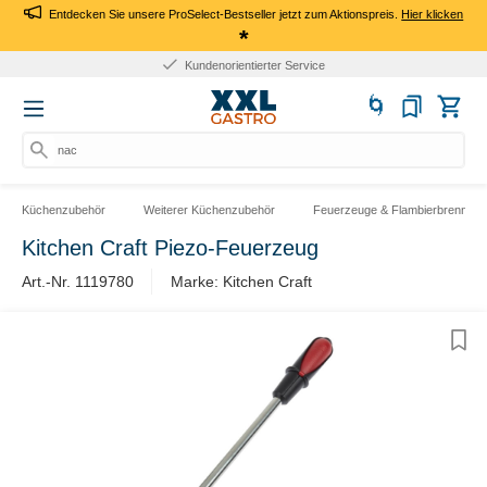
Entdecken Sie unsere ProSelect-Bestseller jetzt zum Aktionspreis.
Hier klicken
*
Kundenorientierter Service
nach
Küchenzubehör
Weiterer Küchenzubehör
Feuerzeuge & Flambierbrenner
Kitchen Craft Piezo-Feuerzeug
Art.-Nr. 1119780
Marke: Kitchen Craft