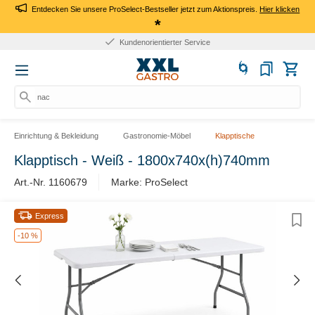
Entdecken Sie unsere ProSelect-Bestseller jetzt zum Aktionspreis.
Hier klicken
*
Kundenorientierter Service
nach
Einrichtung & Bekleidung
Gastronomie-Möbel
Klapptische
Klapptisch - Weiß - 1800x740x(h)740mm
Art.-Nr. 1160679
Marke: ProSelect
Express
-10 %