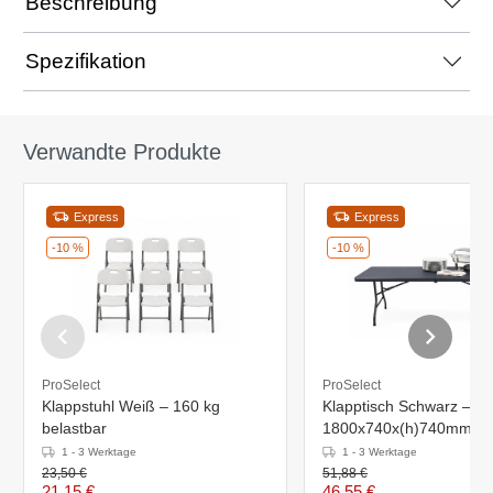
Beschreibung
Spezifikation
Verwandte Produkte
Express
Express
-10 %
-10 %
ProSelect
ProSelect
Klappstuhl Weiß – 160 kg
Klapptisch Schwarz –
belastbar
1800x740x(h)740mm
1 - 3 Werktage
1 - 3 Werktage
23,50 €
51,88 €
21,15 €
46,55 €