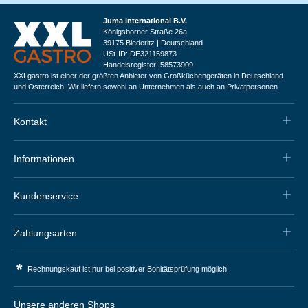
Juma International B.V.
Königsborner Straße 26a
39175 Biederitz | Deutschland
USt-ID: DE321159873
Handelsregister: 58573909
XXLgastro ist einer der größten Anbieter von Großküchengeräten in Deutschland
und Österreich. Wir liefern sowohl an Unternehmen als auch an Privatpersonen.
Kontakt
Informationen
Kundenservice
Zahlungsarten
*
Rechnungskauf ist nur bei positiver Bonitätsprüfung möglich.
Unsere anderen Shops