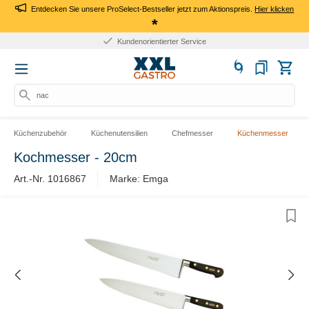
Entdecken Sie unsere ProSelect-Bestseller jetzt zum Aktionspreis.
Hier klicken
*
Kundenorientierter Service
nach
Küchenzubehör
Küchenutensilien
Chefmesser
Küchenmesser
Kochmesser - 20cm
Art.-Nr. 1016867
Marke: Emga