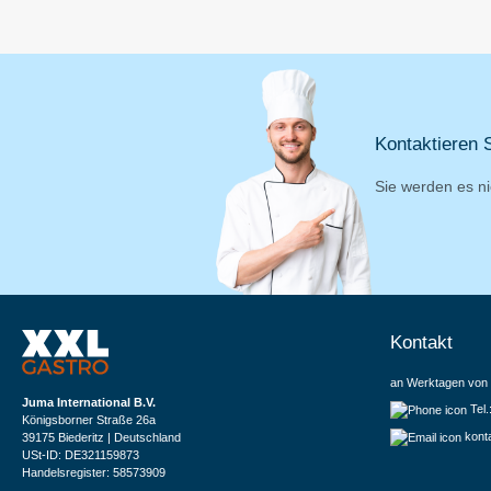
Kontaktieren S
Sie werden es ni
Kontakt
an Werktagen von 
Juma International B.V.
Tel
Königsborner Straße 26a
kont
39175 Biederitz | Deutschland
USt-ID: DE321159873
Handelsregister: 58573909