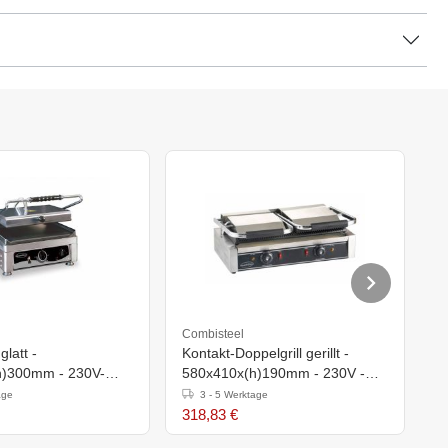
Combisteel
C
glatt -
Kontakt-Doppelgrill gerillt -
Ko
h)300mm - 230V-
580x410x(h)190mm - 230V -
5
Backfläche 2x 214x214mm
age
3 - 5 Werktage
318,83 €
3