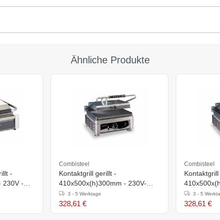
Ähnliche Produkte
Combisteel
Combisteel
llt -
Kontaktgrill gerillt -
Kontaktgrill 
 230V -
410x500x(h)300mm - 230V-
410x500x(
0mm
2,5kW
2,5kW
3 - 5 Werktage
3 - 5 Werkt
328,61 €
328,61 €