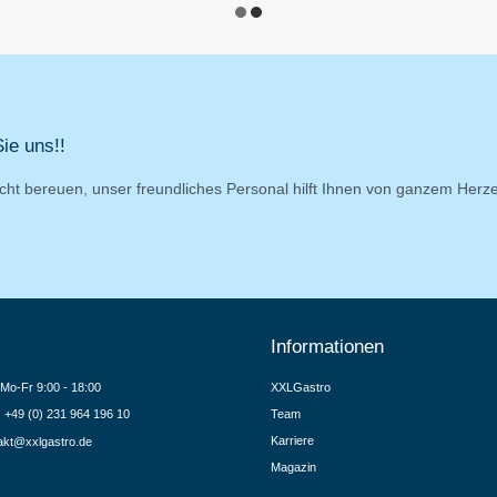
ie uns!!
cht bereuen, unser freundliches Personal hilft Ihnen von ganzem Herz
Informationen
Mo-Fr 9:00 - 18:00
XXLGastro
.: +49 (0) 231 964 196 10
Team
Karriere
akt@xxlgastro.de
Magazin