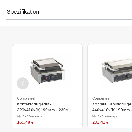
Spezifikation
Combisteel
Combisteel
Kontaktgrill gerillt -
Kontakt/Paninigrill geri
320x410x(h)190mm - 230V -
440x410x(h)190mm -
Backfläche 214x214mm
Backfläche 340x22
3 - 5 Werktage
3 - 5 Werktage
169,48 €
201,41 €