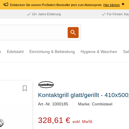
*
Entdecken Sie unsere ProSelect-Bestseller jetzt zum Aktionspreis.
Hier klicken
10+ Jahre Erfahrung
Für Firmen: Ka
n
Edelstahl
Einrichtung & Bekleidung
Hygiene & Waschen
Sal
Kontaktgrill glatt/gerillt - 410
Art.-Nr. 1000185
Marke: Combisteel
328,61 €
exkl. MwSt.