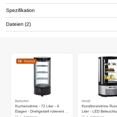
Spezifikation
Dateien (2)
Express
Bartscher
Hendi
Kuchenvitrine - 72 Liter - 4
Konditoreivitrine Rund -
Etagen - Drehgestell rotierent -
Liter - LED Beleuchtu
450x(h)983mm
ø480x(h)1030mm
1 - 3 Werktage
3 - 5 Werktage