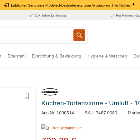
*
Entdecken Sie unsere ProSelect-Bestseller jetzt zum Aktionspreis.
Hier klicken
10+ Jahre Erfahrung
Für Firmen: Ka
n
Edelstahl
Einrichtung & Bekleidung
Hygiene & Waschen
Sal
Kuchen-Tortenvitrine - Umluft -
Art.-Nr. 1000514
SKU: 7487.0080
Marke
Produktdatenblatt