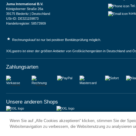
Juma International B.V.
Tel
Königsborner Straße 26a
kont
39175 Biederitz | Deutschland
USt-ID: DE321159873
Handelsregister: 58573909
*
Rechnungskauf ist nur bei positiver Bonitätsprüfung möglich.
XXLgastro ist einer der größten Anbieter von Großküchengeräten in Deutschland und Ös
Zahlungsarten
Vorkasse
Rechnung
Unsere anderen Shops
JUMA International BV
JUMA International BV
Wenn Sie auf „Alle Cookies akzeptieren“ klicken, stimmen Sie der Spe
6 Rue des Bateliers
Vrijheidweg 34
92110 Clichy | France
1521RR Wormerveer | Nederland
Websitenavigation zu verbessern, die Websitenutzung zu analysieren 
Numéro de TVA : FR59815313275
BTW: NL853095048B01
Numéro Siren : 815313275
K.V.K.: 58573909