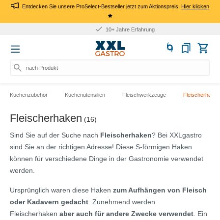
Entdecken Sie unsere ProSelect-Bestseller jetzt zum Aktionspreis.
Hier klicken
*
10+ Jahre Erfahrung
nach Produkt, Art.
Küchenzubehör
Küchenutensilien
Fleischwerkzeuge
Fleischerhaken
Fleischerhaken
(16)
Sind Sie auf der Suche nach
Fleischerhaken
? Bei XXLgastro
sind Sie an der richtigen Adresse! Diese S-förmigen Haken
können für verschiedene Dinge in der Gastronomie verwendet
werden.
Ursprünglich waren diese Haken
zum Aufhängen von Fleisch
oder Kadavern gedacht
. Zunehmend werden
Fleischerhaken
aber auch für andere Zwecke verwendet
. Ein