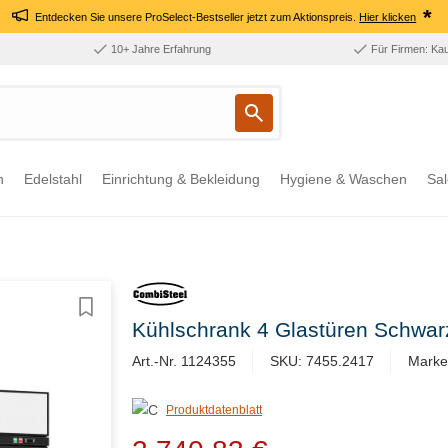
*
Entdecken Sie unsere ProSelect-Bestseller jetzt zum Aktionspreis.
Hier klicken
10+ Jahre Erfahrung
Für Firmen: Ka
n
Edelstahl
Einrichtung & Bekleidung
Hygiene & Waschen
Sal
Kühlschrank 4 Glastüren Schwa
Art.-Nr. 1124355
SKU: 7455.2417
Marke
Produktdatenblatt