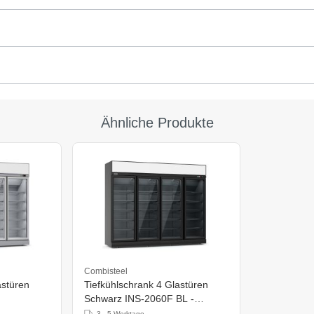
Ähnliche Produkte
Combisteel
astüren
Tiefkühlschrank 4 Glastüren
Schwarz INS-2060F BL -
mm
2508x710x(H)2092mm
3 - 5 Werktage