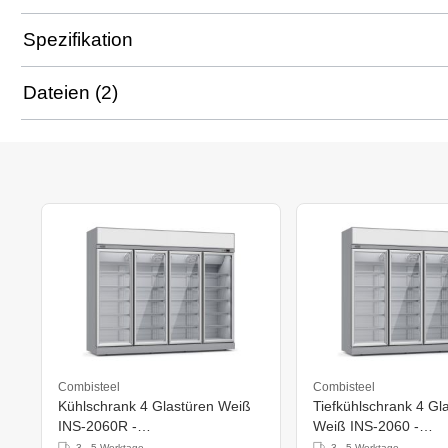
Spezifikation
Dateien (2)
Combisteel
Combisteel
Kühlschrank 4 Glastüren Weiß
Tiefkühlschrank 4 Gl
INS-2060R -
Weiß INS-2060 -
2508x710x(H)2092mm
2508x710x(H)2092
3 - 5 Werktage
3 - 5 Werktage