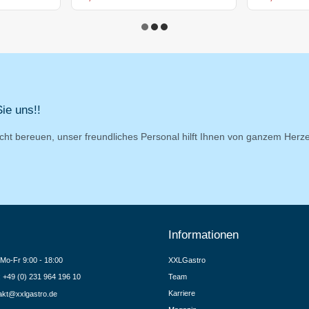
ie uns!!
cht bereuen, unser freundliches Personal hilft Ihnen von ganzem Herz
Informationen
Mo-Fr 9:00 - 18:00
XXLGastro
.: +49 (0) 231 964 196 10
Team
Karriere
akt@xxlgastro.de