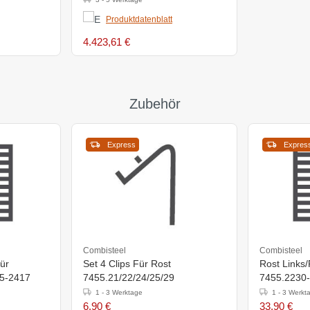
Produktdatenblatt
4.423,61 €
Zubehör
Express
Expres
Combisteel
Combisteel
ür
Set 4 Clips Für Rost
Rost Links
5-2417
7455.21/22/24/25/29
7455.2230
2415-2417
1 - 3 Werktage
1 - 3 Werkt
6,90 €
33,90 €