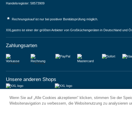
Handelsregister: 58573909
*
Rechnungskauf ist nur bei positiver Bonitätsprüfung möglich.
XXLgastro ist einer der größten Anbieter von Großküchengeräten in Deutschland und Ös
Zahlungsarten
Vorkasse
Rechnung
Unsere anderen Shops
JUMA International BV
JUMA International BV
Wenn Sie auf „Alle Cookies akzeptieren“ klicken, stimmen Sie der Spe
6 Rue des Bateliers
Vrijheidweg 34
92110 Clichy | France
1521RR Wormerveer | Nederland
Websitenavigation zu verbessern, die Websitenutzung zu analysieren 
Numéro de TVA : FR59815313275
BTW: NL853095048B01
Numéro Siren : 815313275
K.V.K.: 58573909