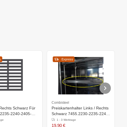
s
Express
Combisteel
C
/Rechts Schwarz Für
Preiskartenhalter Links / Rechts
P
-2235-2240-2405-
Schwarz 7455.2230-2235-2240-
R
2245-2250 7455.2405-2415-
2
age
1 - 3 Werktage
2417-2425-2435-2445
2
19,90 €
1