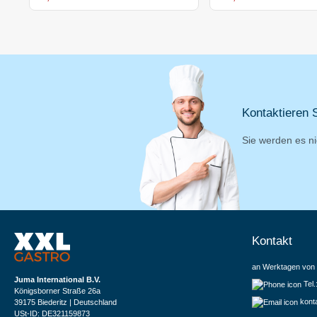
Kontaktieren S
Sie werden es ni
Kontakt
an Werktagen von 
Juma International B.V.
Tel
Königsborner Straße 26a
kont
39175 Biederitz | Deutschland
USt-ID: DE321159873