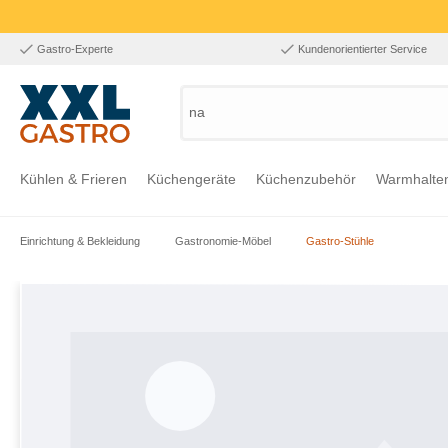
Gastro-Experte
Kundenorientierter Service
nach
Kühlen & Frieren
Küchengeräte
Küchenzubehör
Warmhalte
Einrichtung & Bekleidung
Gastronomie-Möbel
Gastro-Stühle
Zur Kategorie Kühlen & Frieren
Zur Kategorie Küchengeräte
Zur Kategorie Küchenzubehör
Zur Kategorie Warmhalten
Zur Kategorie Edelstahl
Zur Kategorie Einrichtung & Bekleidung
Zur Kategorie Hygiene & Waschen