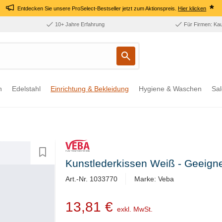
*
Entdecken Sie unsere ProSelect-Bestseller jetzt zum Aktionspreis.
Hier klicken
10+ Jahre Erfahrung
Für Firmen: Ka
n
Edelstahl
Einrichtung & Bekleidung
Hygiene & Waschen
Sal
Kunstlederkissen Weiß - Geeigne
Art.-Nr. 1033770
Marke: Veba
13,81 €
exkl. MwSt.