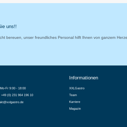
ie uns!!
cht bereuen, unser freundliches Personal hilft Ihnen von ganzem Herz
Informationen
Mo-Fr 9:00 - 18:00
XXLGastro
.: +49 (0) 231 964 196 10
Team
Karriere
akt@xxlgastro.de
Magazin