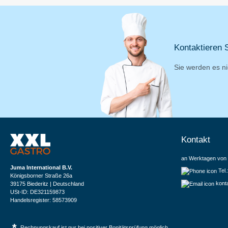
Kontaktieren S
Sie werden es ni
Kontakt
an Werktagen von 
Juma International B.V.
Tel
Königsborner Straße 26a
kont
39175 Biederitz | Deutschland
USt-ID: DE321159873
Handelsregister: 58573909
*
Rechnungskauf ist nur bei positiver Bonitätsprüfung möglich.