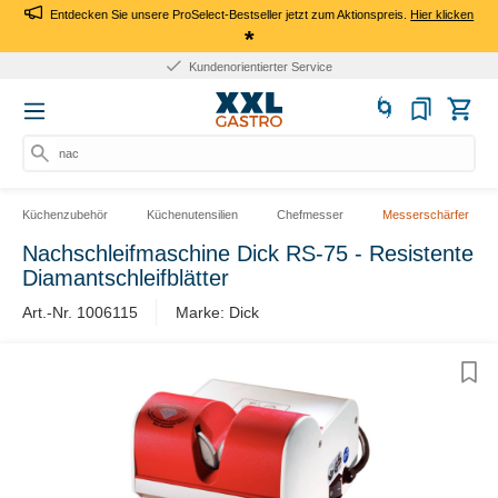
Entdecken Sie unsere ProSelect-Bestseller jetzt zum Aktionspreis.
Hier klicken
*
Kundenorientierter Service
nach
Küchenzubehör
Küchenutensilien
Chefmesser
Messerschärfer
Nachschleifmaschine Dick RS-75 - Resistente
Diamantschleifblätter
Art.-Nr. 1006115
Marke: Dick