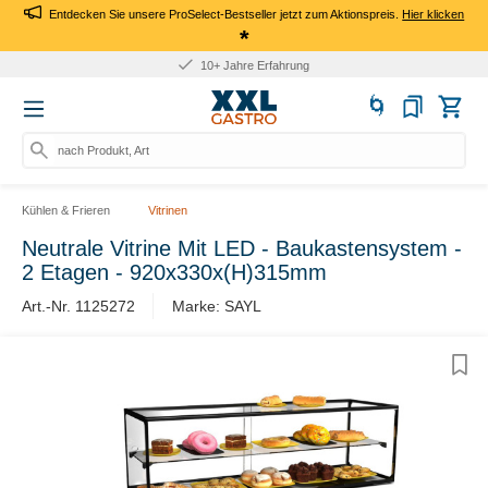
Entdecken Sie unsere ProSelect-Bestseller jetzt zum Aktionspreis.
Hier klicken
*
10+ Jahre Erfahrung
nach Produkt, Art.
Kühlen & Frieren
Vitrinen
Neutrale Vitrine Mit LED - Baukastensystem -
2 Etagen - 920x330x(H)315mm
Art.-Nr. 1125272
Marke: SAYL