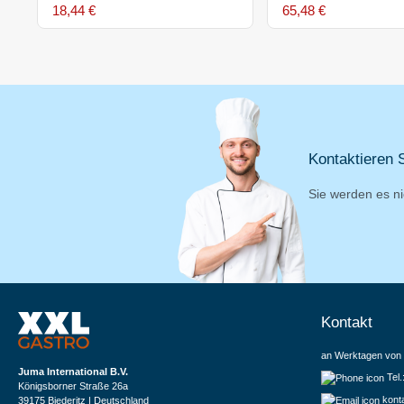
18,44 €
65,48 €
Kontaktieren S
Sie werden es ni
Kontakt
an Werktagen von 
Juma International B.V.
Tel
Königsborner Straße 26a
kont
39175 Biederitz | Deutschland