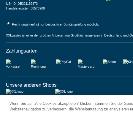
USt-ID: DE321159873
Handelsregister: 58573909
*
Rechnungskauf ist nur bei positiver Bonitätsprüfung möglich.
XXLgastro ist einer der größten Anbieter von Großküchengeräten in Deutschland und Ös
Zahlungsarten
Vorkasse
Rechnung
Unsere anderen Shops
JUMA International BV
JUMA International BV
Wenn Sie auf „Alle Cookies akzeptieren“ klicken, stimmen Sie der Spe
6 Rue des Bateliers
Vrijheidweg 34
92110 Clichy | France
1521RR Wormerveer | Nederland
Websitenavigation zu verbessern, die Websitenutzung zu analysieren 
Numéro de TVA : FR59815313275
BTW: NL853095048B01
Numéro Siren : 815313275
K.V.K.: 58573909