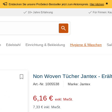
*
Entdecken Sie unsere ProSelect-Bestseller jetzt zum Aktionspreis.
Hier klicken
10+ Jahre Erfahrung
Für Firmen: Ka
n
Edelstahl
Einrichtung & Bekleidung
Hygiene & Waschen
Sal
Non Woven Tücher Jantex - Erält
Art.-Nr. 1005538
Marke: Jantex
6,16 €
exkl. MwSt.
7,33 €
inkl. MwSt.