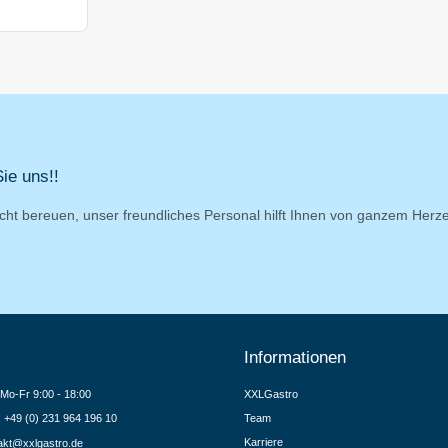
ie uns!!
cht bereuen, unser freundliches Personal hilft Ihnen von ganzem Herz
Informationen
Mo-Fr 9:00 - 18:00
XXLGastro
.: +49 (0) 231 964 196 10
Team
Karriere
akt@xxlgastro.de