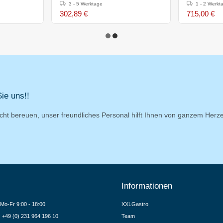
29(h)x54x60,5cm
- 400x600
3 - 5 Werktage
1 - 2 Werkt
302,89 €
715,00 €
ie uns!!
cht bereuen, unser freundliches Personal hilft Ihnen von ganzem Herz
Informationen
Mo-Fr 9:00 - 18:00
XXLGastro
.: +49 (0) 231 964 196 10
Team