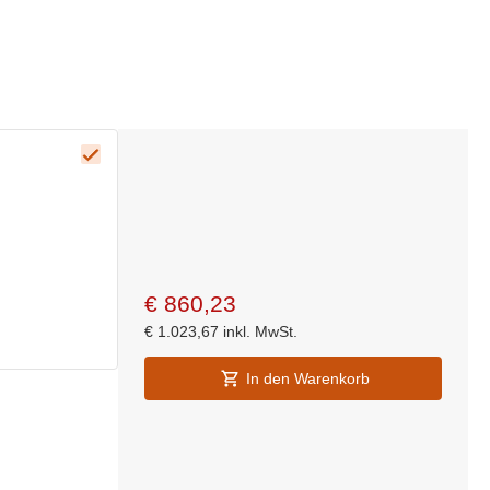
€
860,23
€
1.023,67
inkl. MwSt.
In den Warenkorb