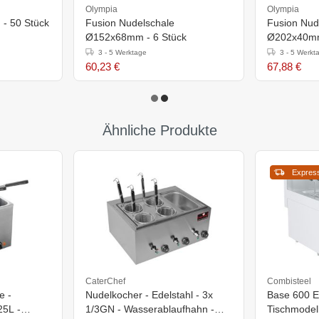
Olympia
Olympia
g - 50 Stück
Fusion Nudelschale
Fusion Nud
Ø152x68mm - 6 Stück
Ø202x40mm
3 - 5 Werktage
3 - 5 Werkt
60,23 €
67,88 €
Ähnliche Produkte
Expres
CaterChef
Combisteel
e -
Nudelkocher - Edelstahl - 3x
Base 600 E
25L -
1/3GN - Wasserablaufhahn -
Tischmodel