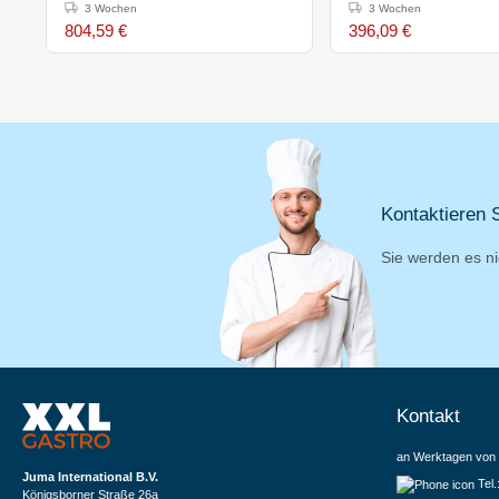
400x680x(h)370mm
32(h)x54x35cm
3 Wochen
3 Wochen
804,59 €
396,09 €
Kontaktieren S
Sie werden es ni
Kontakt
an Werktagen von 
Juma International B.V.
Tel
Königsborner Straße 26a