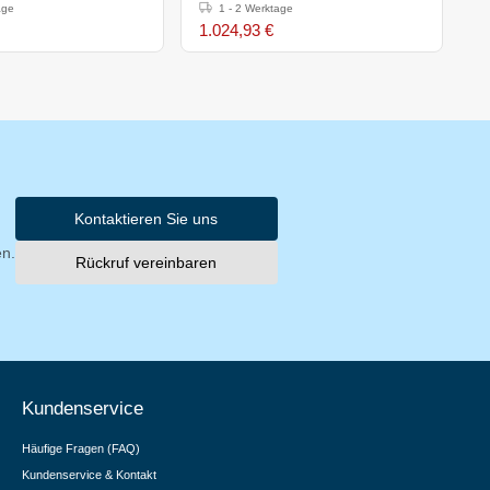
x(h)300mm
400x700x(h)300mm
age
1 - 2 Werktage
1.024,93 €
6
Kontaktieren Sie uns
en.
Rückruf vereinbaren
Kundenservice
Häufige Fragen (FAQ)
Kundenservice & Kontakt