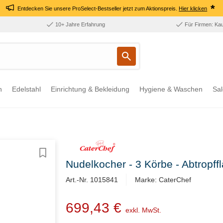
*
Entdecken Sie unsere ProSelect-Bestseller jetzt zum Aktionspreis.
Hier klicken
10+ Jahre Erfahrung
Für Firmen: Ka
n
Edelstahl
Einrichtung & Bekleidung
Hygiene & Waschen
Sal
Nudelkocher - 3 Körbe - Abtropff
Art.-Nr. 1015841
Marke: CaterChef
699,43 €
exkl. MwSt.