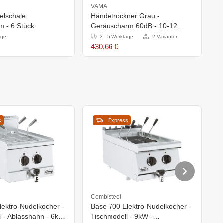
VAMA
C
elschale
Händetrockner Grau -
P
 - 6 Stück
Geräuscharm 60dB - 10-12
D
Sekunden- XXL ANGEBOT
n
age
3 - 5 Werktage
2 Varianten
T
430,66 €
1
s
Express
Combisteel
Bu
lektro-Nudelkocher -
Base 700 Elektro-Nudelkocher -
E
l - Ablasshahn - 6kW
Tischmodell - 9kW -
B