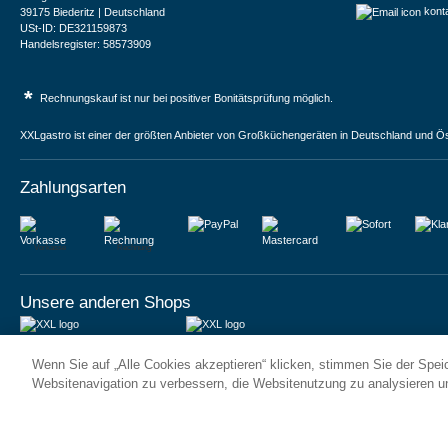
kont
39175 Biederitz | Deutschland
USt-ID: DE321159873
Handelsregister: 58573909
*
Rechnungskauf ist nur bei positiver Bonitätsprüfung möglich.
XXLgastro ist einer der größten Anbieter von Großküchengeräten in Deutschland und Ös
Zahlungsarten
Vorkasse
Rechnung
Unsere anderen Shops
JUMA International BV
JUMA International BV
Wenn Sie auf „Alle Cookies akzeptieren“ klicken, stimmen Sie der Spe
6 Rue des Bateliers
Vrijheidweg 34
92110 Clichy | France
1521RR Wormerveer | Nederland
Websitenavigation zu verbessern, die Websitenutzung zu analysieren 
Numéro de TVA : FR59815313275
BTW: NL853095048B01
Numéro Siren : 815313275
K.V.K.: 58573909