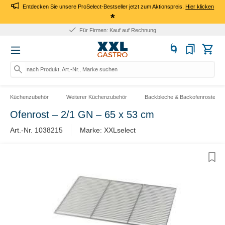
Entdecken Sie unsere ProSelect-Bestseller jetzt zum Aktionspreis.
Hier klicken
*
Für Firmen: Kauf auf Rechnung
nach Produkt, Art.-Nr., Marke suchen
Küchenzubehör
Weiterer Küchenzubehör
Backbleche & Backofenroste
Ofenrost – 2/1 GN – 65 x 53 cm
Art.-Nr. 1038215
Marke: XXLselect