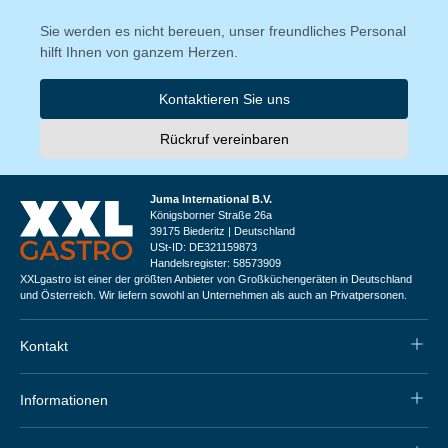
Sie werden es nicht bereuen, unser freundliches Personal
hilft Ihnen von ganzem Herzen.
Kontaktieren Sie uns
Rückruf vereinbaren
Juma International B.V.
Königsborner Straße 26a
39175 Biederitz | Deutschland
USt-ID: DE321159873
Handelsregister: 58573909
XXLgastro ist einer der größten Anbieter von Großküchengeräten in Deutschland
und Österreich. Wir liefern sowohl an Unternehmen als auch an Privatpersonen.
Kontakt
Informationen