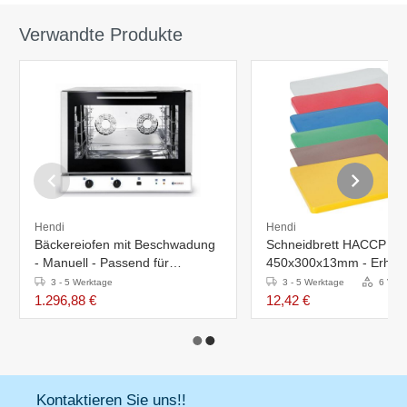
Verwandte Produkte
Hendi
Hendi
Bäckereiofen mit Beschwadung
Schneidbrett HACCP
- Manuell - Passend für
450x300x13mm - Erhältli
600x400mm Bleche
Farben
3 - 5 Werktage
3 - 5 Werktage
6 Vari
1.296,88 €
12,42 €
Kontaktieren Sie uns!!