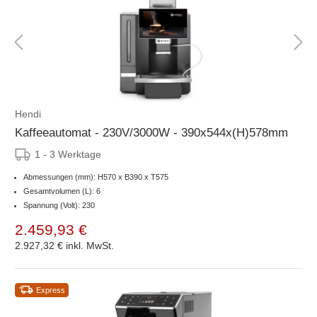
Hendi
Kaffeeautomat - 230V/3000W - 390x544x(H)578mm
1 - 3 Werktage
Abmessungen (mm): H570 x B390 x T575
Gesamtvolumen (L): 6
Spannung (Volt): 230
2.459,93 €
2.927,32 €
inkl. MwSt.
Express