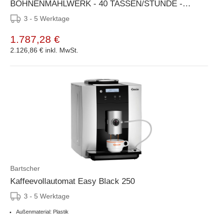
BOHNENMAHLWERK - 40 TASSEN/STUNDE -
305X330X(H)580MM
3 - 5 Werktage
1.787,28 €
2.126,86 €
inkl. MwSt.
Bartscher
Kaffeevollautomat Easy Black 250
3 - 5 Werktage
Außenmaterial: Plastik