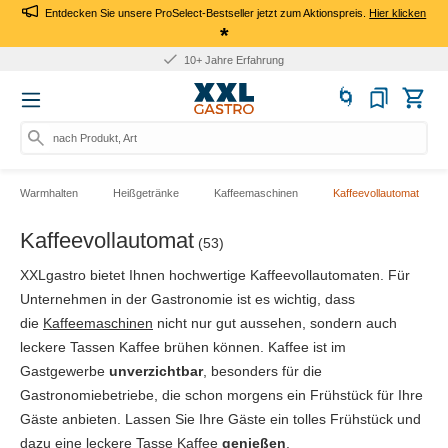
Entdecken Sie unsere ProSelect-Bestseller jetzt zum Aktionspreis.
Hier klicken
*
10+ Jahre Erfahrung
nach Produkt, Art.-Nr., M
Warmhalten
Heißgetränke
Kaffeemaschinen
Kaffeevollautomat
Kaffeevollautomat
(53)
XXLgastro bietet Ihnen hochwertige Kaffeevollautomaten. Für
Unternehmen in der Gastronomie ist es wichtig, dass
die
Kaffeemaschinen
nicht nur gut aussehen, sondern auch
leckere Tassen Kaffee brühen können. Kaffee ist im
Gastgewerbe
unverzichtbar
, besonders für die
Gastronomiebetriebe, die schon morgens ein Frühstück für Ihre
Gäste anbieten. Lassen Sie Ihre Gäste ein tolles Frühstück und
dazu eine leckere Tasse Kaffee
genießen
.