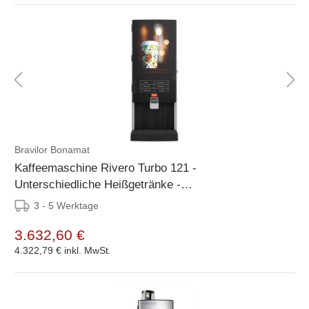
Bravilor Bonamat
Kaffeemaschine Rivero Turbo 121 -
Unterschiedliche Heißgetränke -
339x538x(h)812mm
3 - 5 Werktage
3.632,60 €
4.322,79 €
inkl. MwSt.