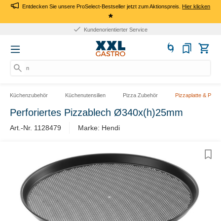
Entdecken Sie unsere ProSelect-Bestseller jetzt zum Aktionspreis.
Hier klicken
*
Kundenorientierter Service
nac
Küchenzubehör
Küchenutensilien
Pizza Zubehör
Pizzaplatte & Pizz
Perforiertes Pizzablech Ø340x(h)25mm
Art.-Nr. 1128479
Marke: Hendi