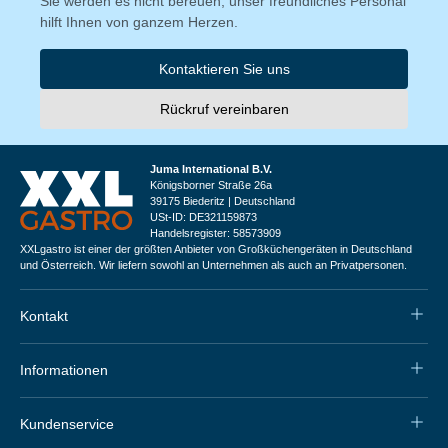
Sie werden es nicht bereuen, unser freundliches Personal
hilft Ihnen von ganzem Herzen.
Kontaktieren Sie uns
Rückruf vereinbaren
Juma International B.V.
Königsborner Straße 26a
39175 Biederitz | Deutschland
USt-ID: DE321159873
Handelsregister: 58573909
XXLgastro ist einer der größten Anbieter von Großküchengeräten in Deutschland
und Österreich. Wir liefern sowohl an Unternehmen als auch an Privatpersonen.
Kontakt
Informationen
Kundenservice