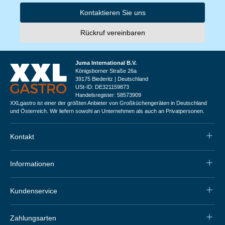
Kontaktieren Sie uns
Rückruf vereinbaren
Juma International B.V.
Königsborner Straße 26a
39175 Biederitz | Deutschland
USt-ID: DE321159873
Handelsregister: 58573909
XXLgastro ist einer der größten Anbieter von Großküchengeräten in Deutschland
und Österreich. Wir liefern sowohl an Unternehmen als auch an Privatpersonen.
Kontakt
Informationen
Kundenservice
Zahlungsarten