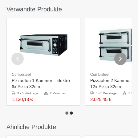
Verwandte Produkte
Combisteel
Combisteel
Pizzaofen 1 Kammer - Elektro -
Pizzaofen 2 Kammer - El
6x Pizza 32cm -
12x Pizza 32cm
975x1214x413(h)mm
-975x1214x(h)745mm
3 - 5 Werktage
2 Varianten
3 - 5 Werktage
2 Vari
1.130,13 €
2.025,45 €
Ähnliche Produkte