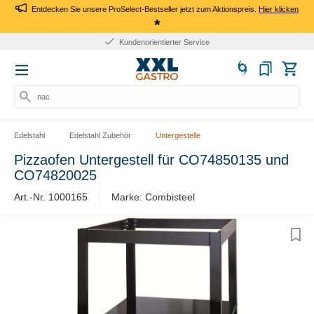
Entdecken Sie unsere ProSelect-Bestseller jetzt zum Aktionspreis.
Hier klicken
*
Kundenorientierter Service
nach
Edelstahl
Edelstahl Zubehör
Untergestelle
Pizzaofen Untergestell für CO74850135 und
CO74820025
Art.-Nr. 1000165
Marke: Combisteel