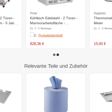
Polar
Hygiplas
 2 Türen -
Kühltisch Edelstahl - 2 Türen -
Thermomete
 - 5 Jahre
Marmorarbeitsfläche -
Meter
700x900x(h)890mm
3 - 5 Werktage
3 - 5 Werkt
Produktdatenblatt
828,36 €
15,00 €
Relevante Teile und Zubehör