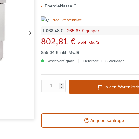
Energieklasse C
Produktdatenblatt
1.068,48 €
265,67 € gespart
802,81 €
exkl. MwSt.
955,34 €
inkl. MwSt.
Sofort verfügbar
Lieferzeit: 1 - 3 Werktage
In den Warenkor
Angebotsanfrage