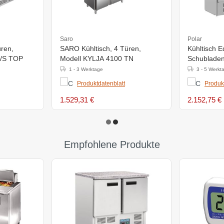
Saro
Polar
ren,
SARO Kühltisch, 4 Türen,
Kühltisch E
S/S TOP
Modell KYLJA 4100 TN
Schubladen
1370x700x
1 - 3 Werktage
3 - 5 Werkt
Produktdatenblatt
Produk
1.529,31 €
2.152,75 €
Empfohlene Produkte