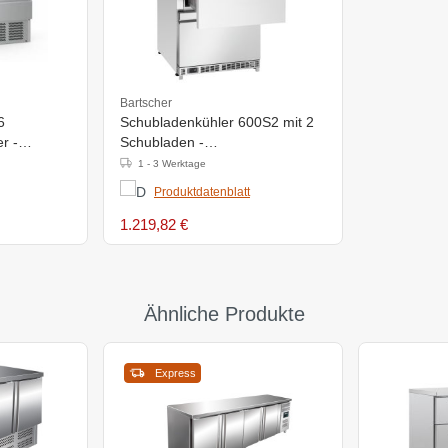
Bartscher
6
Schubladenkühler 600S2 mit 2
r -
Schubladen -
m
600x600x(h)845mm
1 - 3 Werktage
Produktdatenblatt
1.219,82 €
Ähnliche Produkte
Express