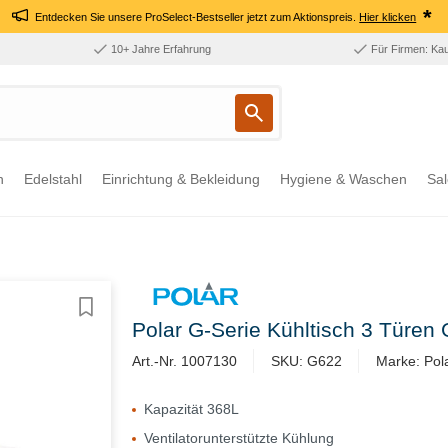
*
Entdecken Sie unsere ProSelect-Bestseller jetzt zum Aktionspreis.
Hier klicken
10+ Jahre Erfahrung
Für Firmen: Ka
n
Edelstahl
Einrichtung & Bekleidung
Hygiene & Waschen
Sal
Polar G-Serie Kühltisch 3 Türe
Art.-Nr. 1007130
SKU: G622
Marke: Pol
Kapazität 368L
Ventilatorunterstützte Kühlung