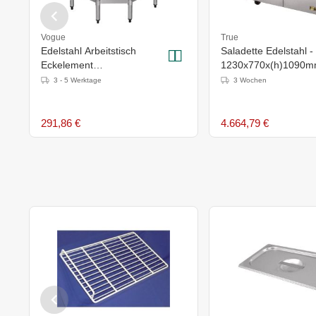
Vogue
True
Edelstahl Arbeitstisch
Saladette Edelstahl -
Eckelement
1230x770x(h)1090mm
800x600(H)x900mm
Garantie
3 - 5 Werktage
3 Wochen
291,86 €
4.664,79 €