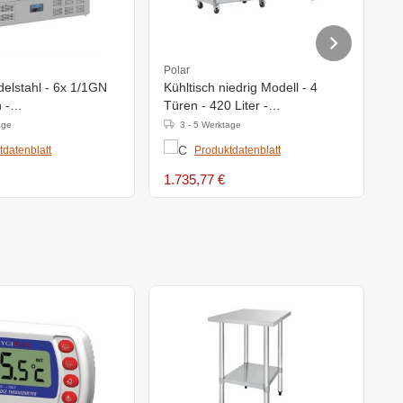
Polar
S
delstahl - 6x 1/1GN
Kühltisch niedrig Modell - 4
S
 -
Türen - 420 Liter -
M
(h)870mm
2230x700x(h)650mm
age
3 - 5 Werktage
tdatenblatt
Produktdatenblatt
1.735,77 €
8