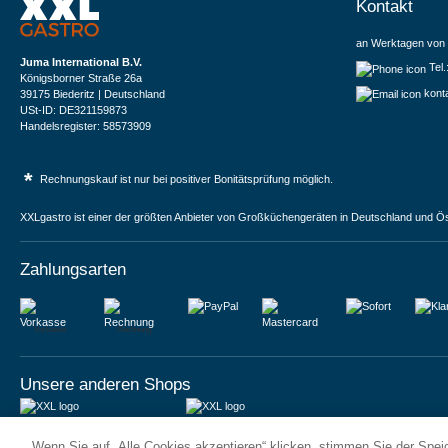
Kontakt
an Werktagen von 
Juma International B.V.
Tel
Königsborner Straße 26a
kont
39175 Biederitz | Deutschland
USt-ID: DE321159873
Handelsregister: 58573909
*
Rechnungskauf ist nur bei positiver Bonitätsprüfung möglich.
XXLgastro ist einer der größten Anbieter von Großküchengeräten in Deutschland und Ös
Zahlungsarten
Vorkasse
Rechnung
Unsere anderen Shops
JUMA International BV
JUMA International BV
Wenn Sie auf „Alle Cookies akzeptieren“ klicken, stimmen Sie der Spe
6 Rue des Bateliers
Vrijheidweg 34