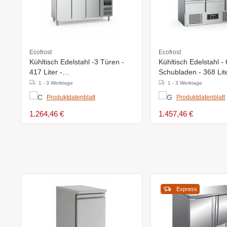
Ecofrost
Ecofrost
Kühltisch Edelstahl -3 Türen -
Kühltisch Edelstahl - 
417 Liter -
Schubladen - 368 Lite
1795x700x(H)850mm
1370x700x(h)850m
1 - 3 Werktage
1 - 3 Werktage
Produktdatenblatt
Produktdatenblatt
1.264,46 €
1.457,46 €
Express