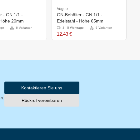
Vogue
V
 - GN 1/1 -
GN-Behälter - GN 1/1 -
G
- Höhe 20mm
Edelstahl - Höhe 65mm
E
age
6 Varianten
3 - 5 Werktage
6 Varianten
12,43 €
1
Kontaktieren Sie uns
en.
Rückruf vereinbaren