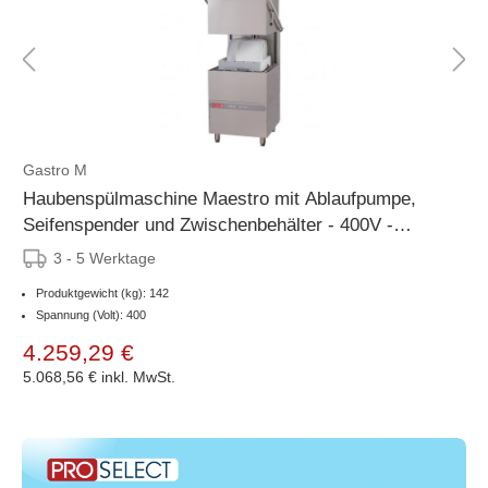
Gastro M
Haubenspülmaschine Maestro mit Ablaufpumpe,
Seifenspender und Zwischenbehälter - 400V -
500x500mm - 880x750mm
3 - 5 Werktage
Produktgewicht (kg): 142
Spannung (Volt): 400
4.259,29 €
5.068,56 €
inkl. MwSt.