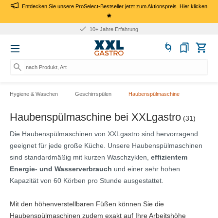
Entdecken Sie unsere ProSelect-Bestseller jetzt zum Aktionspreis.
Hier klicken
*
10+ Jahre Erfahrung
nach Produkt, Art.-Nr., Ma
Hygiene & Waschen
Geschirrspülen
Haubenspülmaschine
Haubenspülmaschine bei XXLgastro
(31)
Die Haubenspülmaschinen von XXLgastro sind hervorragend
geeignet für jede große Küche. Unsere Haubenspülmaschinen
sind standardmäßig mit kurzen Waschzyklen,
effizientem
Energie- und Wasserverbrauch
und einer sehr hohen
Kapazität von 60 Körben pro Stunde ausgestattet.
Mit den höhenverstellbaren Füßen können Sie die
Haubenspülmaschinen zudem exakt auf Ihre Arbeitshöhe