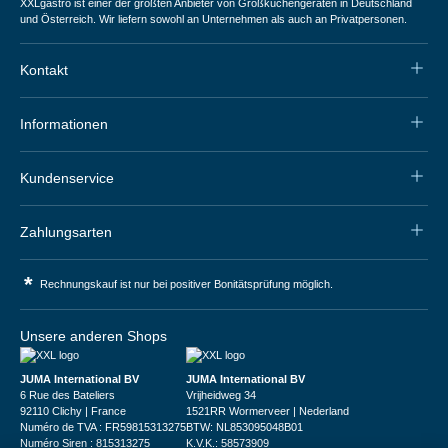
XXLgastro ist einer der größten Anbieter von Großküchengeräten in Deutschland
und Österreich. Wir liefern sowohl an Unternehmen als auch an Privatpersonen.
Kontakt
Informationen
Kundenservice
Zahlungsarten
*
Rechnungskauf ist nur bei positiver Bonitätsprüfung möglich.
Unsere anderen Shops
JUMA International BV
JUMA International BV
6 Rue des Bateliers
Vrijheidweg 34
92110 Clichy | France
1521RR Wormerveer | Nederland
Numéro de TVA : FR59815313275
BTW: NL853095048B01
Numéro Siren : 815313275
K.V.K.: 58573909