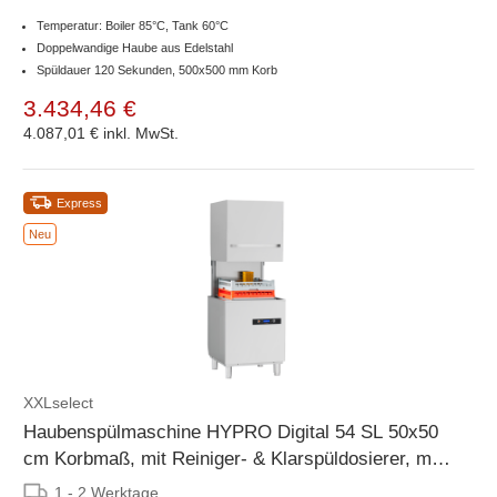
Temperatur: Boiler 85°C, Tank 60°C
Doppelwandige Haube aus Edelstahl
Spüldauer 120 Sekunden, 500x500 mm Korb
3.434,46 €
4.087,01 €
inkl. MwSt.
Express
Neu
XXLselect
Haubenspülmaschine HYPRO Digital 54 SL 50x50
cm Korbmaß, mit Reiniger- & Klarspüldosierer, mit
Ablaufpumpe, Drucksteigerungspumpe Made in
1 - 2 Werktage