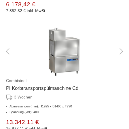
6.178,42 €
7.352,32 €
inkl. MwSt.
Combisteel
Pl Korbtransportspülmaschine Cd
3 Wochen
Abmessungen (mm): H1925 x B1400 x T790
Spannung (Volt): 400
13.342,11 €
15.877,11 €
inkl. MwSt.