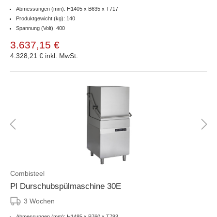
Abmessungen (mm): H1405 x B635 x T717
Produktgewicht (kg): 140
Spannung (Volt): 400
3.637,15 €
4.328,21 €
inkl. MwSt.
Combisteel
Pl Durschubspülmaschine 30E
3 Wochen
Abmessungen (mm): H1485 x B760 x T793