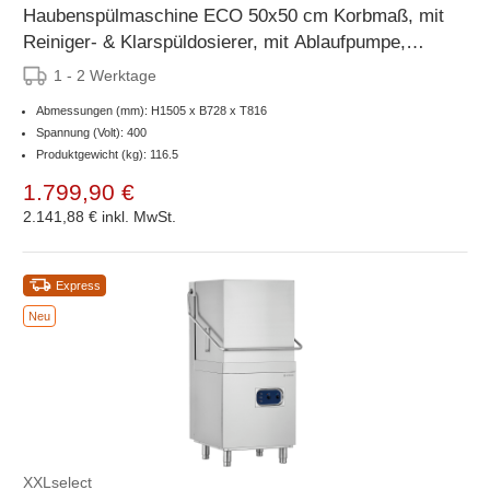
Haubenspülmaschine ECO 50x50 cm Korbmaß, mit
Reiniger- & Klarspüldosierer, mit Ablaufpumpe,
Made in Europe, 400 V
1 - 2 Werktage
Abmessungen (mm): H1505 x B728 x T816
Spannung (Volt): 400
Produktgewicht (kg): 116.5
1.799,90 €
2.141,88 €
inkl. MwSt.
Express
Neu
XXLselect