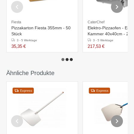
Fiesta
CaterChef
Pizzakarton Fiesta 355mm - 50
Elektro-Pizzaofen - Edels
Stück
Kammer 40x40cm - 230V -
26,3(h)x58,5x56cm
3 - 5 Werktage
3 - 5 Werktage
35,35 €
217,53 €
Ähnliche Produkte
Express
Express