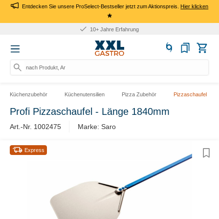
Entdecken Sie unsere ProSelect-Bestseller jetzt zum Aktionspreis.
Hier klicken
*
10+ Jahre Erfahrung
nach Produkt, Art.-
Küchenzubehör
Küchenutensilien
Pizza Zubehör
Pizzaschaufel
Profi Pizzaschaufel - Länge 1840mm
Art.-Nr. 1002475
Marke: Saro
Express