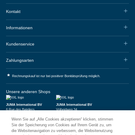
Kontakt
Informationen
Kundenservice
Zahlungsarten
*
Rechnungskauf ist nur bei positiver Bonitätsprüfung möglich.
Unsere anderen Shops
JUMA International BV
JUMA International BV
6 Rue des Bateliers
Vrijheidweg 34
92110 Clichy | France
1521RR Wormerveer | Nederland
Wenn Sie auf „Alle Cookies akzeptieren“ klicken, stimmen
Numéro de TVA : FR59815313275
BTW: NL853095048B01
Numéro Siren : 815313275
K.V.K.: 58573909
Sie der Speicherung von Cookies auf Ihrem Gerät zu, um
die Websitenavigation zu verbessern, die Websitenutzung