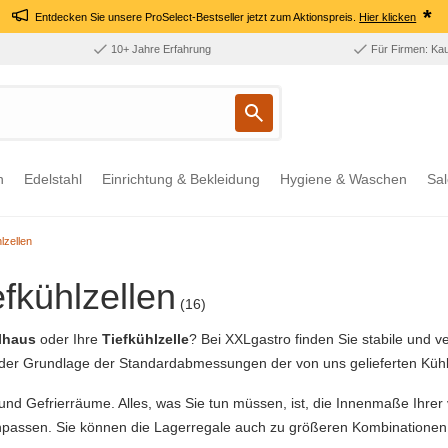
*
Entdecken Sie unsere ProSelect-Bestseller jetzt zum Aktionspreis.
Hier klicken
10+ Jahre Erfahrung
Für Firmen: Ka
n
Edelstahl
Einrichtung & Bekleidung
Hygiene & Waschen
Sal
lzellen
efkühlzellen
(16)
hlhaus
oder Ihre
Tiefkühlzelle
? Bei XXLgastro finden Sie stabile und v
der Grundlage der Standardabmessungen der von uns gelieferten Kühl-
und Gefrierräume. Alles, was Sie tun müssen, ist, die Innenmaße Ihr
einpassen. Sie können die Lagerregale auch zu größeren Kombinatione