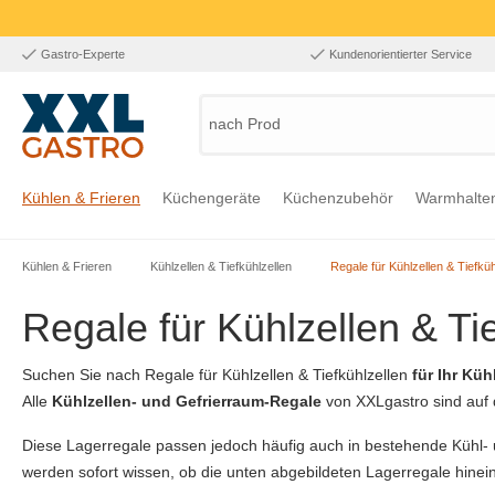
Gastro-Experte
Kundenorientierter Service
nach Produkt,
Kühlen & Frieren
Küchengeräte
Küchenzubehör
Warmhalte
Kühlen & Frieren
Kühlzellen & Tiefkühlzellen
Regale für Kühlzellen & Tiefküh
Zur Kategorie Kühlen & Frieren
Zur Kategorie Küchengeräte
Zur Kategorie Küchenzubehör
Zur Kategorie Warmhalten
Zur Kategorie Edelstahl
Zur Kategorie Einrichtung & Bekleidung
Zur Kategorie Hygiene & Waschen
Regale für Kühlzellen & Ti
Suchen Sie nach Regale für Kühlzellen & Tiefkühlzellen
für Ihr Kü
Alle
Kühlzellen- und Gefrierraum-Regale
von XXLgastro sind auf 
Diese Lagerregale passen jedoch häufig auch in bestehende Kühl- 
werden sofort wissen, ob die unten abgebildeten Lagerregale hin