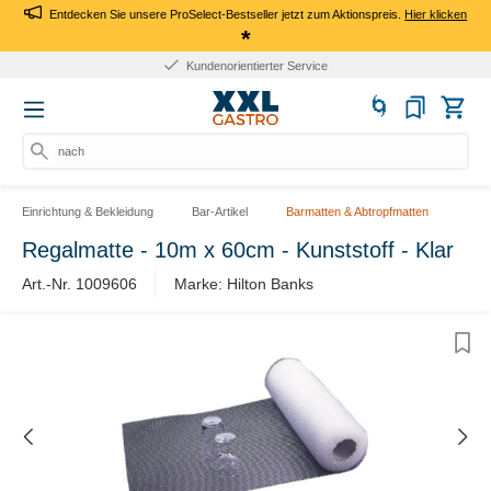
Entdecken Sie unsere ProSelect-Bestseller jetzt zum Aktionspreis.
Hier klicken
*
Kundenorientierter Service
nach Pr
Einrichtung & Bekleidung
Bar-Artikel
Barmatten & Abtropfmatten
Regalmatte - 10m x 60cm - Kunststoff - Klar
Art.-Nr. 1009606
Marke: Hilton Banks