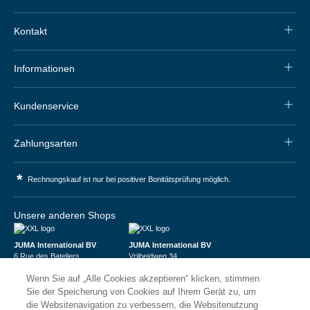
Kontakt
Informationen
Kundenservice
Zahlungsarten
*
Rechnungskauf ist nur bei positiver Bonitätsprüfung möglich.
Unsere anderen Shops
JUMA International BV
JUMA International BV
6 Rue des Bateliers
Vrijheidweg 34
92110 Clichy | France
1521RR Wormerveer | Nederland
Wenn Sie auf „Alle Cookies akzeptieren“ klicken, stimmen
Numéro de TVA : FR59815313275
BTW: NL853095048B01
Numéro Siren : 815313275
K.V.K.: 58573909
Sie der Speicherung von Cookies auf Ihrem Gerät zu, um
die Websitenavigation zu verbessern, die Websitenutzung