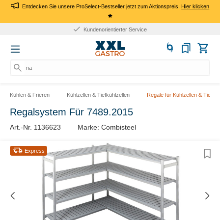
Entdecken Sie unsere ProSelect-Bestseller jetzt zum Aktionspreis.
Hier klicken
*
Kundenorientierter Service
nach
Kühlen & Frieren
Kühlzellen & Tiefkühlzellen
Regale für Kühlzellen & Tiefküh
Regalsystem Für 7489.2015
Art.-Nr. 1136623
Marke: Combisteel
Express