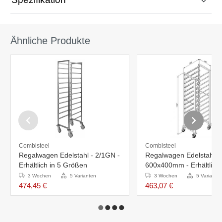
Ähnliche Produkte
Combisteel
Combisteel
Regalwagen Edelstahl - 2/1GN -
Regalwagen Edelstahl -
Erhältlich in 5 Größen
600x400mm - Erhältlich 
Größen
3 Wochen
5 Varianten
3 Wochen
5 Variante
474,45 €
463,07 €