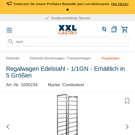
Entdecken Sie unsere ProSelect-Bestseller jetzt zum Aktionspreis.
Hier klicken
*
Kundenorientierter Service
nach P
Edelstahl
Edelstahl Servierwagen / Transportwagen
Regalwagen
Regalwagen Edelstahl - 1/1GN - Erhältlich in
5 Größen
Art.-Nr. 1000234
Marke: Combisteel