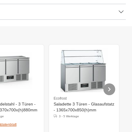
Ecofrost
P
delstahl - 3 Türen -
Saladette 3 Türen - Glasaufstatz
S
- 1370x700x(h)880mm
- 1365x700x850(h)mm
9
age
3 - 5 Werktage
datenblatt