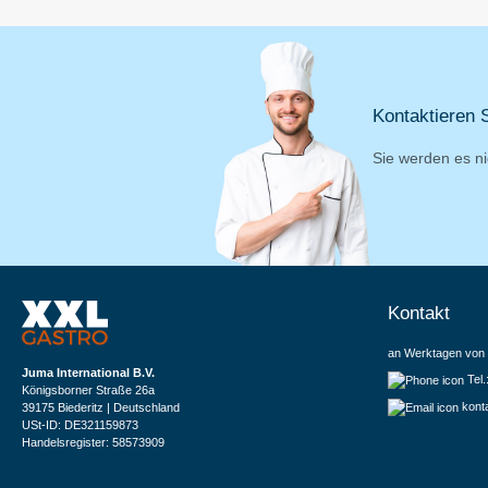
Kontaktieren S
Sie werden es ni
Kontakt
an Werktagen von 
Juma International B.V.
Tel
Königsborner Straße 26a
kont
39175 Biederitz | Deutschland
USt-ID: DE321159873
Handelsregister: 58573909