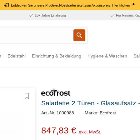
*
Entdecken Sie unsere ProSelect-Bestseller jetzt zum Aktionspreis.
Hier klicken
10+ Jahre Erfahrung
Für Firmen: Ka
n
Edelstahl
Einrichtung & Bekleidung
Hygiene & Waschen
Sal
Saladette 2 Türen - Glasaufsat
Art.-Nr. 1000988
Marke: Ecofrost
847,83 €
exkl. MwSt.