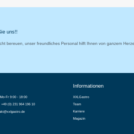
ie uns!!
cht bereuen, unser freundliches Personal hilft Ihnen von ganzem Herz
Informationen
Mo-Fr 9:00 - 18:00
XXLGastro
.: +49 (0) 231 964 196 10
Team
Karriere
akt@xxlgastro.de
Magazin