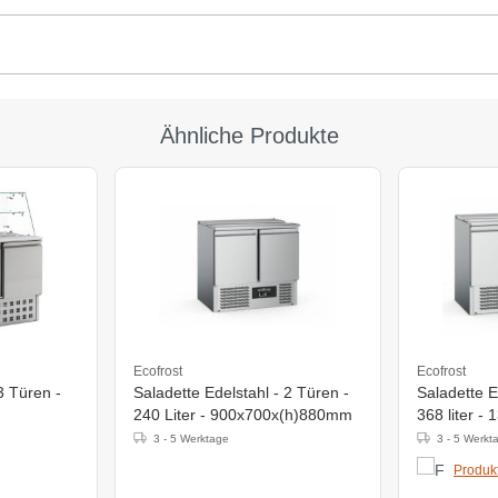
Ähnliche Produkte
Ecofrost
Ecofrost
3 Türen -
Saladette Edelstahl - 2 Türen -
Saladette E
240 Liter - 900x700x(h)880mm
368 liter 
m
3 - 5 Werktage
3 - 5 Werkt
Produkt