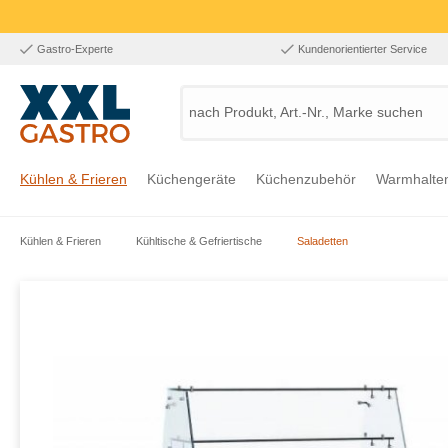
Gastro-Experte
Kundenorientierter Service
nach Produkt, Art.-Nr., Marke suchen
Kühlen & Frieren
Küchengeräte
Küchenzubehör
Warmhalte
Kühlen & Frieren
Kühltische & Gefriertische
Saladetten
Zur Kategorie Kühlen & Frieren
Zur Kategorie Küchengeräte
Zur Kategorie Küchenzubehör
Zur Kategorie Warmhalten
Zur Kategorie Edelstahl
Zur Kategorie Einrichtung & Bekleidung
Zur Kategorie Hygiene & Waschen