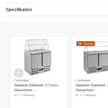
Spezifikation
Express
Combisteel
Combisteel
Saladette Edelstahl -2 Türen -
Saladette Edelstahl -
Glasaufsatz -
Glasaufsatz -
900x700x850(h)mm
1365x700x850(h)m
3 - 5 Werktage
1 - 3 Werktage