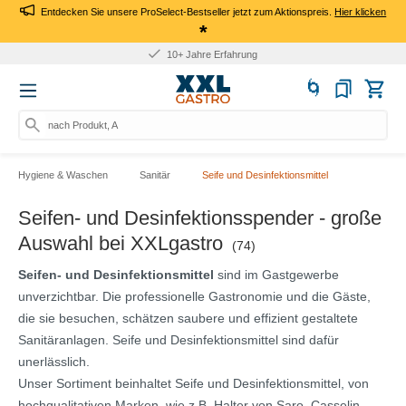
Entdecken Sie unsere ProSelect-Bestseller jetzt zum Aktionspreis.
Hier klicken
*
10+ Jahre Erfahrung
nach Produkt, Art.-Nr.,
Hygiene & Waschen
Sanitär
Seife und Desinfektionsmittel
Seifen- und Desinfektionsspender - große
Auswahl bei XXLgastro
(74)
Seifen- und Desinfektionsmittel
sind im Gastgewerbe
unverzichtbar. Die professionelle Gastronomie und die Gäste,
die sie besuchen, schätzen saubere und effizient gestaltete
Sanitäranlagen. Seife und Desinfektionsmittel sind dafür
unerlässlich.
Unser Sortiment beinhaltet Seife und Desinfektionsmittel, von
hochqualitativen Marken, wie z.B. Halter von Saro, Casselin,