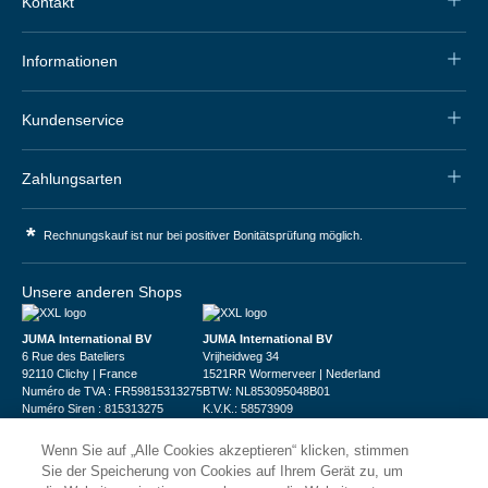
Kontakt
Informationen
Kundenservice
Zahlungsarten
*
Rechnungskauf ist nur bei positiver Bonitätsprüfung möglich.
Unsere anderen Shops
JUMA International BV
JUMA International BV
6 Rue des Bateliers
Vrijheidweg 34
92110 Clichy | France
1521RR Wormerveer | Nederland
Numéro de TVA : FR59815313275
BTW: NL853095048B01
Numéro Siren : 815313275
K.V.K.: 58573909
Wenn Sie auf „Alle Cookies akzeptieren“ klicken, stimmen
Sie der Speicherung von Cookies auf Ihrem Gerät zu, um