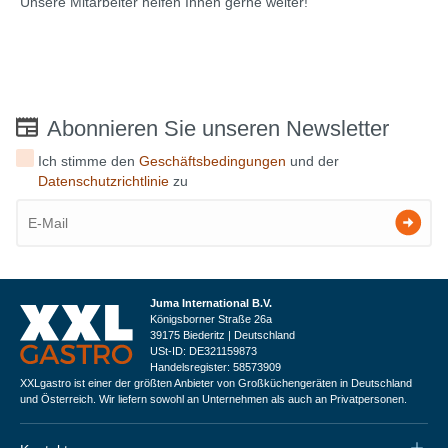
Unsere Mitarbeiter helfen Ihnen gerne weiter!
Abonnieren Sie unseren Newsletter
Ich stimme den
Geschäftsbedingungen
und der
Datenschutzrichtlinie
zu
Juma International B.V.
Königsborner Straße 26a
39175 Biederitz | Deutschland
USt-ID: DE321159873
Handelsregister: 58573909
XXLgastro ist einer der größten Anbieter von Großküchengeräten in Deutschland
und Österreich. Wir liefern sowohl an Unternehmen als auch an Privatpersonen.