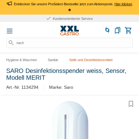
Entdecken Sie unsere ProSelect-Bestseller jetzt zum Aktionspreis.
Hier klicken
*
Kundenorientierter Service
nach Pr
Hygiene & Waschen
Sanitär
Seife und Desinfektionsmittel
SARO Desinfektionsspender weiss, Sensor,
Modell MERIT
Art.-Nr. 1134294
Marke: Saro