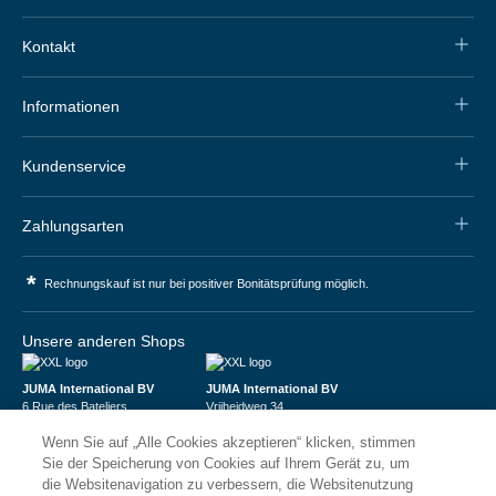
Kontakt
Informationen
Kundenservice
Zahlungsarten
*
Rechnungskauf ist nur bei positiver Bonitätsprüfung möglich.
Unsere anderen Shops
JUMA International BV
JUMA International BV
6 Rue des Bateliers
Vrijheidweg 34
92110 Clichy | France
1521RR Wormerveer | Nederland
Wenn Sie auf „Alle Cookies akzeptieren“ klicken, stimmen
Numéro de TVA : FR59815313275
BTW: NL853095048B01
Numéro Siren : 815313275
K.V.K.: 58573909
Sie der Speicherung von Cookies auf Ihrem Gerät zu, um
die Websitenavigation zu verbessern, die Websitenutzung