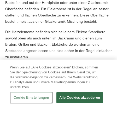
Backofen und auf der Herdplatte oder unter einer Glaskeramik-
Oberfläche befinden. Ein Elektroherd ist in der Regel an seiner
glatten und flachen Oberfläche zu erkennen. Diese Oberfläche
besteht meist aus einer Glaskeramik-Mischung besteht.
Die Heizelemente befinden sich bei einem Elektro Standherd
sowohl oben als auch unten im Backraum und dienen zum
Braten, Grillen und Backen. Elektroherde werden an eine
Steckdose angeschlossen und sind daher in der Regel einfacher
zu installieren.
Wenn Sie auf „Alle Cookies akzeptieren“ klicken, stimmen
E Herde mit Backofen
Sie der Speicherung von Cookies auf Ihrem Gerät zu, um
die Websitenavigation zu verbessern, die Websitenutzung
zu analysieren und unsere Marketingbemühungen zu
Ein Elektroherd verfügt neben einem Kochfeld auch über einen
unterstützen.
Backofen. Das Volumen eines Backofen kann sich zwischen bei
den Eelektro-Herden unterscheiden. In der Regel weist das
Cookie-Einstellungen
Alle Cookies akzeptieren
Volumen zwischen 45 und 70 Litern auf.
Neben dem Volumen, kann auch die Ausstattung von den