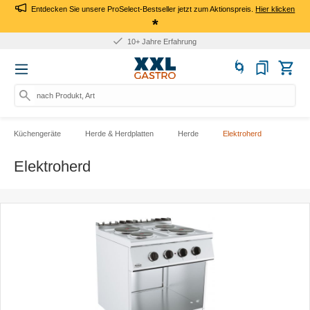
Entdecken Sie unsere ProSelect-Bestseller jetzt zum Aktionspreis.
Hier klicken
*
10+ Jahre Erfahrung
nach Produkt, Art.-Nr., Mar
Küchengeräte
Herde & Herdplatten
Herde
Elektroherd
Elektroherd