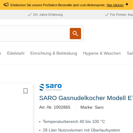
*
Entdecken Sie unsere ProSelect-Bestseller jetzt zum Aktionspreis.
Hier klicken
10+ Jahre Erfahrung
Für Firmen: Ka
n
Edelstahl
Einrichtung & Bekleidung
Hygiene & Waschen
Sal
SARO Gasnudelkocher Modell 
Art.-Nr. 1002865
Marke: Saro
Temperaturbereich 40 bis 100 °C
28 Liter Nutzvolumen mit Überlaufsystem