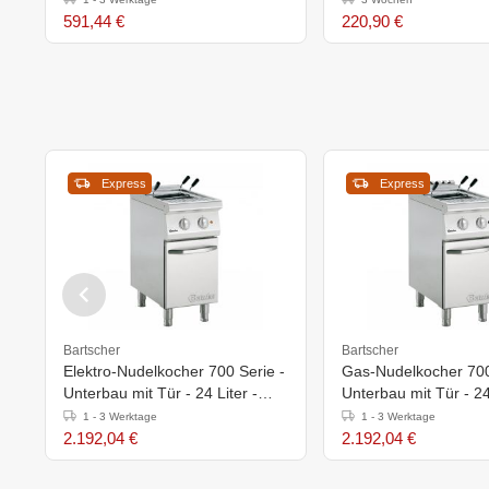
591,44 €
220,90 €
Express
Express
Bartscher
Bartscher
Elektro-Nudelkocher 700 Serie -
Gas-Nudelkocher 700
Unterbau mit Tür - 24 Liter -
Unterbau mit Tür - 24
400x700x(h)850mm
400x700x(h)850-90
1 - 3 Werktage
1 - 3 Werktage
2.192,04 €
2.192,04 €