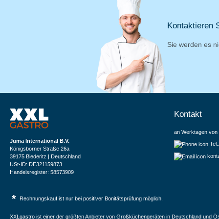
Kontaktieren S
Sie werden es ni
Kontakt
an Werktagen von 
Juma International B.V.
Tel
Königsborner Straße 26a
kont
39175 Biederitz | Deutschland
USt-ID: DE321159873
Handelsregister: 58573909
*
Rechnungskauf ist nur bei positiver Bonitätsprüfung möglich.
XXLgastro ist einer der größten Anbieter von Großküchengeräten in Deutschland und Ös