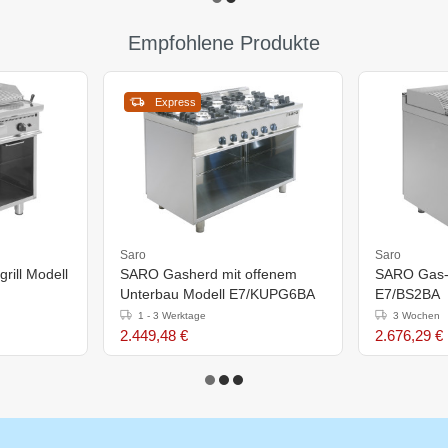
Empfohlene Produkte
Express
Saro
Saro
rill Modell
SARO Gasherd mit offenem
SARO Gas-L
Unterbau Modell E7/KUPG6BA
E7/BS2BA
1 - 3 Werktage
3 Wochen
2.449,48 €
2.676,29 €