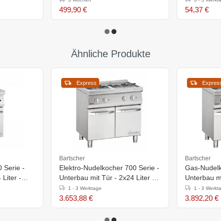
499,90 €
54,37 €
Ähnliche Produkte
Express
Expres
Bartscher
Bartscher
 Serie -
Elektro-Nudelkocher 700 Serie -
Gas-Nudelk
 Liter -
Unterbau mit Tür - 2x24 Liter -
Unterbau mi
0mm
800x700x(h)850mm
800x700x(
1 - 3 Werktage
1 - 3 Werkt
3.653,88 €
3.892,20 €