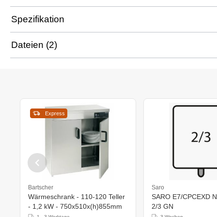
Spezifikation
Dateien (2)
Express
Bartscher
Saro
Wärmeschrank - 110-120 Teller
SARO E7/CPCEXD Nu
- 1,2 kW - 750x510x(h)855mm
2/3 GN
1 - 3 Werktage
3 Wochen