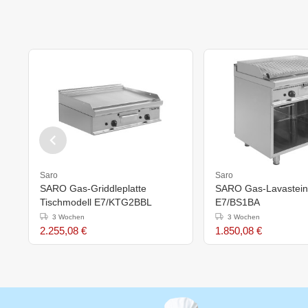
Saro
Saro
SARO Gas-Griddleplatte
SARO Gas-Lavasteing
Tischmodell E7/KTG2BBL
E7/BS1BA
3 Wochen
3 Wochen
2.255,08 €
1.850,08 €