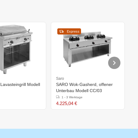
Express
Saro
S
avasteingrill Modell
SARO Wok-Gasherd, offener
S
Unterbau Modell CC/03
o
1 - 3 Werktage
4.225,04 €
5