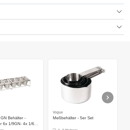
Vogue
V
 GN Behälter -
Meßbehälter - 5er Set
H
r 6x 1/9GN- 4x 1/6
G
x 1/3GN
S
age
3 - 5 Werktage