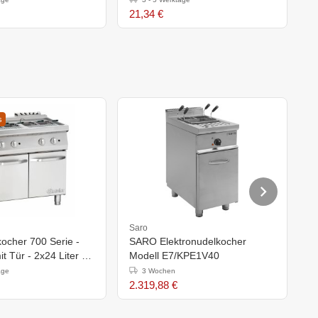
21,34 €
4
s
Saro
S
ocher 700 Serie -
SARO Elektronudelkocher
S
t Tür - 2x24 Liter -
Modell E7/KPE1V40
E
h)850-900mm
age
3 Wochen
2.319,88 €
3