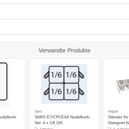
Verwandte Produkte
Saro
Vogue
delkorb:
SARO E7/CPCEXA Nudelkorb-
Ständer für
Set: 4 x 1/6 GN
Geeignet fü
GN oder 2
3 Wochen
3 - 5 Werkt