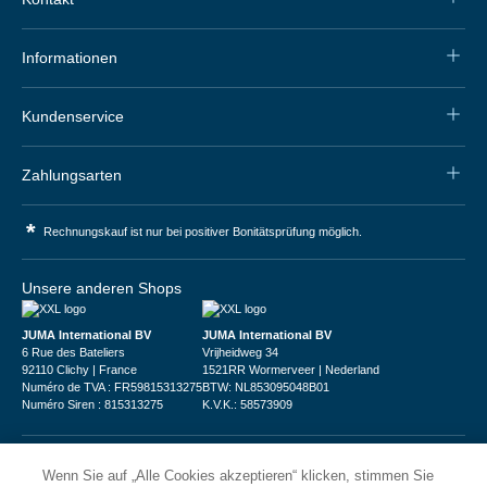
Informationen
Kundenservice
Zahlungsarten
*
Rechnungskauf ist nur bei positiver Bonitätsprüfung möglich.
Unsere anderen Shops
JUMA International BV
JUMA International BV
6 Rue des Bateliers
Vrijheidweg 34
92110 Clichy | France
1521RR Wormerveer | Nederland
Numéro de TVA : FR59815313275
BTW: NL853095048B01
Numéro Siren : 815313275
K.V.K.: 58573909
Wenn Sie auf „Alle Cookies akzeptieren“ klicken, stimmen Sie