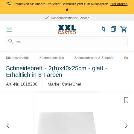
Entdecken Sie unsere ProSelect-Bestseller jetzt zum Aktionspreis.
Hier klicken
*
Kundenorientierter Service
nach
Küchenzubehör
Küchenutensilien
Schneidebretter & Zubehör
Schnei
Schneidebrett - 2(h)x40x25cm - glatt -
Erhältlich in 8 Farben
Art.-Nr. 1018230
Marke: CaterChef