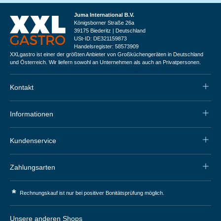
Juma International B.V.
Königsborner Straße 26a
39175 Biederitz | Deutschland
USt-ID: DE321159873
Handelsregister: 58573909
XXLgastro ist einer der größten Anbieter von Großküchengeräten in Deutschland
und Österreich. Wir liefern sowohl an Unternehmen als auch an Privatpersonen.
Kontakt
Informationen
Kundenservice
Zahlungsarten
*
Rechnungskauf ist nur bei positiver Bonitätsprüfung möglich.
Unsere anderen Shops