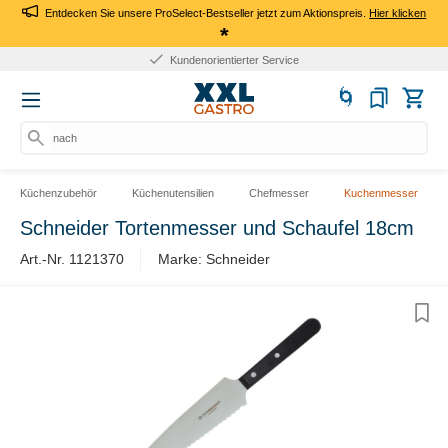
Entdecken Sie unsere ProSelect-Bestseller jetzt zum Aktionspreis.
Hier klicken
*
Kundenorientierter Service
nach P
Küchenzubehör
Küchenutensilien
Chefmesser
Kuchenmesser
Schneider Tortenmesser und Schaufel 18cm
Art.-Nr. 1121370
Marke: Schneider