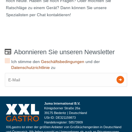
noch heute. Haben Sie noch Fragen? Oder möchten Sie
Ratschläge zu einem Gerät? Dann können Sie unsere
Spezialisten per Chat kontaktieren!
Abonnieren Sie unseren Newsletter
Ich stimme den
Geschäftsbedingungen
und der
Datenschutzrichtlinie
zu
Juma International B.V.
Königsborner Straße 26a
39175 Biederitz | Deutschland
USt-ID: DE321159873
Handelsregister: 58573909
XXLgastro ist einer der größten Anbieter von Großküchengeräten in Deutschland
und Österreich. Wir liefern sowohl an Unternehmen als auch an Privatpersonen.