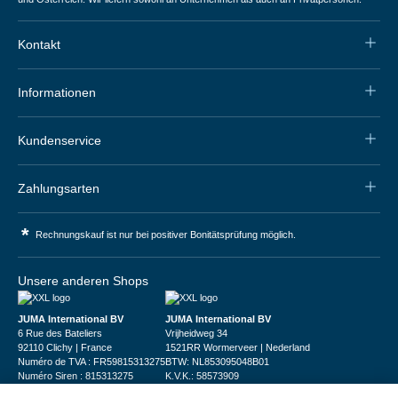
Kontakt
Informationen
Kundenservice
Zahlungsarten
*
Rechnungskauf ist nur bei positiver Bonitätsprüfung möglich.
Unsere anderen Shops
JUMA International BV
JUMA International BV
6 Rue des Bateliers
Vrijheidweg 34
92110 Clichy | France
1521RR Wormerveer | Nederland
Numéro de TVA : FR59815313275
BTW: NL853095048B01
Numéro Siren : 815313275
K.V.K.: 58573909