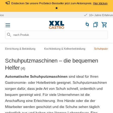
Entdecken Sie unsere ProSelect-Bestseller jetzt zum Aktionspreis.
Hier klicken
*
10+ Jahre Erfahrung
nach Produkt, A
Einrichtung & Bekleidung
Kochkleidung & Kellnerbekleidung
Schuhputzmas
Schuhputzmaschinen – die bequemen
Helfer
(4)
Automatische Schuhputzmaschinen
sind ideal für Ihren
Gastronomie- oder Hotelbetrieb geeignet. Schuhputzmaschinen
sorgen dafür, dass jede Art von Schuh schnell, ordentlich und
bequem gereinigt wird. Für viele Unternehmen ist die
Anschaffung eine Erleichterung. Ihre Hände oder die der
Mitarbeiter werden geschützt und die Schuhe sehen täglich
ordentlich aus und haben eine längere Lebensdauer. Eine