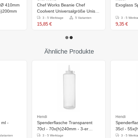
 - Ø 410mm
Chef Works Beanie Chef
Exoglass Sp
x(h)200mm
Coolvent Universalgröße Unisex
grau
3 - 5 Werktage
5 Varianten
3 - 5 Werkt
15,85 €
9,35 €
Ähnliche Produkte
Hendi
Hendi
 ml -
Spenderflasche Transparent
Spenderfla
70cl - 70x(h)240mm - 3-er
35cl - 55x
Packung
Packung
Varianten
3 - 5 Werktage
3 - 5 Werkt