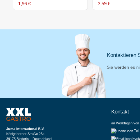
1,96 €
3,59 €
Kontaktieren S
Sie werden es ni
Kontakt
an Werktagen von 
Juma International B.V.
Tel
Königsborner Straße 26a
kont
39175 Biederitz | Deutschland