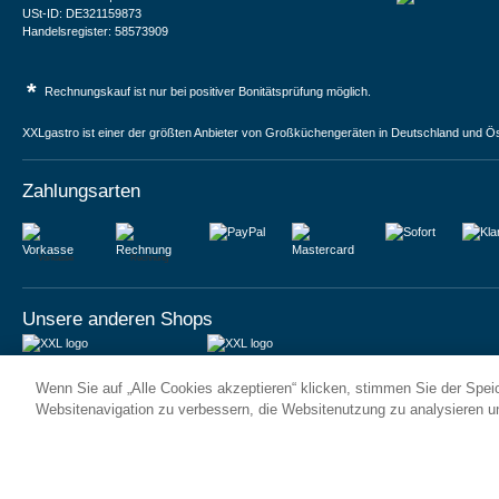
USt-ID: DE321159873
Handelsregister: 58573909
*
Rechnungskauf ist nur bei positiver Bonitätsprüfung möglich.
XXLgastro ist einer der größten Anbieter von Großküchengeräten in Deutschland und Ös
Zahlungsarten
Vorkasse
Rechnung
Unsere anderen Shops
JUMA International BV
JUMA International BV
Wenn Sie auf „Alle Cookies akzeptieren“ klicken, stimmen Sie der Spe
6 Rue des Bateliers
Vrijheidweg 34
92110 Clichy | France
1521RR Wormerveer | Nederland
Websitenavigation zu verbessern, die Websitenutzung zu analysieren 
Numéro de TVA : FR59815313275
BTW: NL853095048B01
Numéro Siren : 815313275
K.V.K.: 58573909