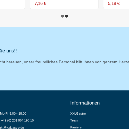
7,16 €
5,18 €
ie uns!!
cht bereuen, unser freundliches Personal hilft Ihnen von ganzem Herz
Informationen
Mo-Fr 9:00 - 18:00
XXLGastro
.: +49 (0) 231 964 196 10
Team
Karriere
akt@xxlgastro.de