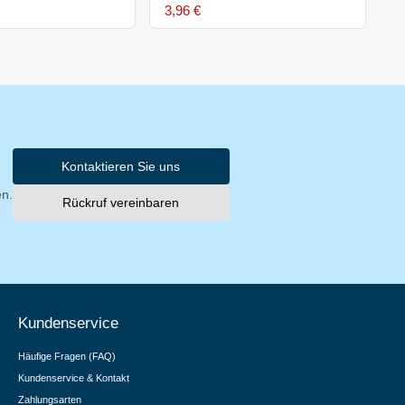
3,96 €
1
Kontaktieren Sie uns
en.
Rückruf vereinbaren
Kundenservice
Häufige Fragen (FAQ)
Kundenservice & Kontakt
Zahlungsarten