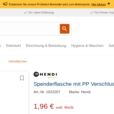
*
Entdecken Sie unsere ProSelect-Bestseller jetzt zum Aktionspreis.
Hier klicken
10+ Jahre Erfahrung
Für Firmen: Ka
n
Edelstahl
Einrichtung & Bekleidung
Hygiene & Waschen
Sal
Soßenflaschen
Spenderflasche mit PP Verschluss
Art.-Nr. 1022207
Marke: Hendi
1,96 €
exkl. MwSt.