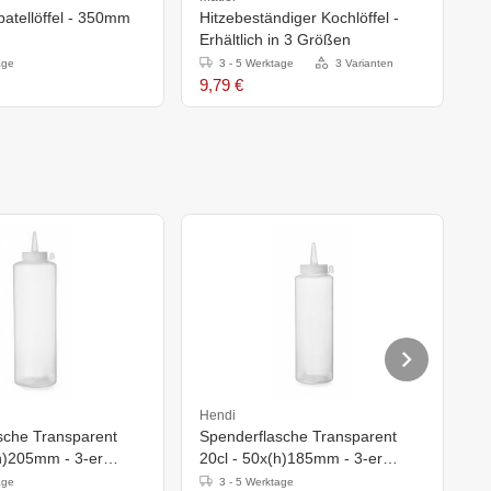
atellöffel - 350mm
Hitzebeständiger Kochlöffel -
E
Erhältlich in 3 Größen
+
1
age
3 - 5 Werktage
3 Varianten
9,79 €
4
Hendi
H
sche Transparent
Spenderflasche Transparent
S
(h)205mm - 3-er
20cl - 50x(h)185mm - 3-er
V
Packung
E
age
3 - 5 Werktage